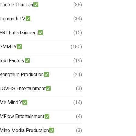
Couple Thái Lan
(86)
Domundi TV
(34)
FRT Entertainment
(15)
GMMTV
(180)
Idol Factory
(19)
Kongthup Production
(21)
LOVEiS Entertainment
(3)
Me Mind Y
(14)
MFlow Entertainment
(4)
Mine Media Production
(3)