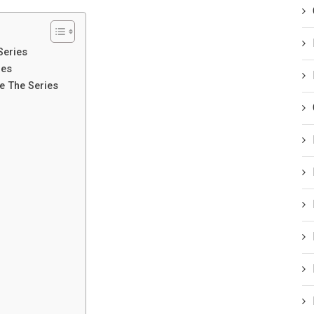
Series
ies
e The Series