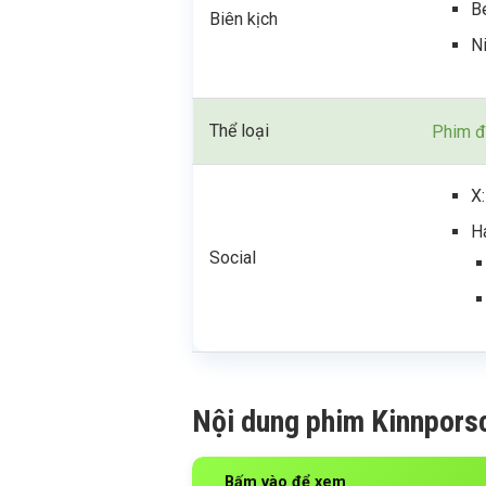
B
Biên kịch
N
Thể loại
Phim đ
X
H
Social
Nội dung phim Kinnpors
Bấm vào để xem