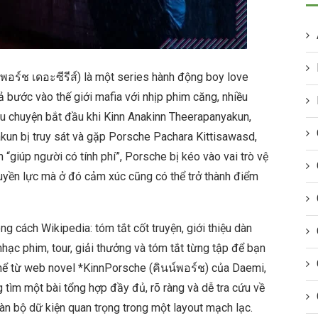
์พอร์ช เดอะซีรีส์) là một series hành động boy love
 bước vào thế giới mafia với nhịp phim căng, nhiều
âu chuyện bắt đầu khi Kinn Anakinn Theerapanyakun,
kun bị truy sát và gặp Porsche Pachara Kittisawasd,
“giúp người có tính phí”, Porsche bị kéo vào vai trò vệ
quyền lực mà ở đó cảm xúc cũng có thể trở thành điểm
ng cách Wikipedia: tóm tắt cốt truyện, giới thiệu dàn
 nhạc phim, tour, giải thưởng và tóm tắt từng tập để bạn
thể từ web novel *KinnPorsche (คินน์พอร์ช) của Daemi,
tìm một bài tổng hợp đầy đủ, rõ ràng và dễ tra cứu về
n bộ dữ kiện quan trọng trong một layout mạch lạc.