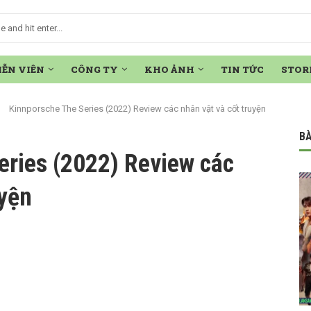
IỄN VIÊN
CÔNG TY
KHO ẢNH
TIN TỨC
STOR
Kinnporsche The Series (2022) Review các nhân vật và cốt truyện
BÀ
eries (2022) Review các
uyện