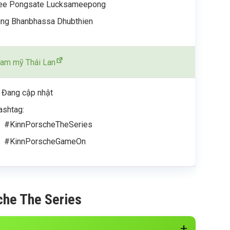
ee Pongsate Lucksameepong
ing Bhanbhassa Dhubthien
am mỹ Thái Lan
: Đang cập nhật
ashtag:
#KinnPorscheTheSeries
#KinnPorscheGameOn
che The Series