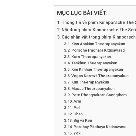
MỤC LỤC BÀI VIẾT:
Thông tin về phim Kinnporsche The 
Nội dung phim Kinnporsche The Ser
Các nhân vật trong phim Kinnporsch
Kinn Anakinn Theerapanyakun
Porsche Pachara Kittisawasd
Korn Theerapanyakun
Tankhun Theerapanyakun
Kim Kimhan Theerapanyakun
Vegas Kornwit Theerapanyakun
Kun Theerapanyakun
Macau Theerapanyakun
Pete Phongsakorn Saengtham
Arm
Pol
Chan
Big và Ken
Porchay Pitchaya Kittisawasd
Yok