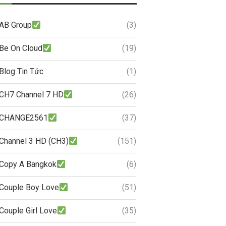
AB Group
(3)
Be On Cloud
(19)
Blog Tin Tức
(1)
CH7 Channel 7 HD
(26)
CHANGE2561
(37)
Channel 3 HD (CH3)
(151)
Copy A Bangkok
(6)
Couple Boy Love
(51)
Couple Girl Love
(35)