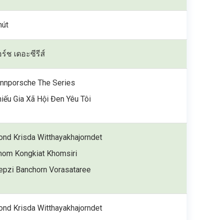
hút
ร์ช เดอะซีรีส์
innporsche The Series
hiếu Gia Xã Hội Đen Yêu Tôi
ond Krisda Witthayakhajorndet
hom Kongkiat Khomsiri
epzi Banchorn Vorasataree
ond Krisda Witthayakhajorndet