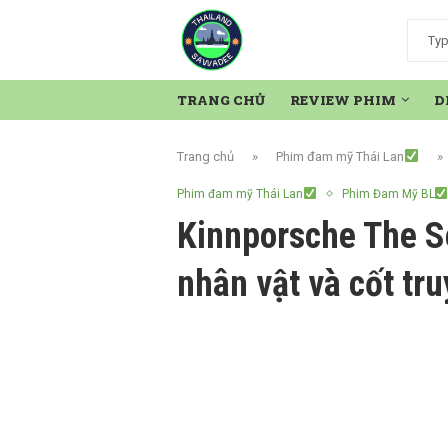
TRANG CHỦ
REVIEW PHIM
D
Trang chủ
»
Phim đam mỹ Thái Lan
»
Phim đam mỹ Thái Lan
Phim Đam Mỹ BL
Kinnporsche The S
nhân vật và cốt tr