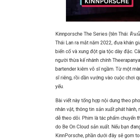
Kinnporsche The Series (tên Thái: คินน
Thái Lan ra mắt năm 2022, đưa khán giả
biến cố và xung đột gia tộc dày đặc. C
người thừa kế nhánh chính Theerapanya
bartender kiêm võ sĩ ngầm. Từ một màn 
sĩ riêng, rồi dần vướng vào cuộc chơi 
yếu.
Bài viết này tổng hợp nội dung theo pho
nhân vật, thông tin sản xuất phát hành,
dễ theo dõi. Phim là tác phẩm chuyển 
do Be On Cloud sản xuất. Nếu bạn đang 
KinnPorsche, phần dưới đây sẽ gom toà