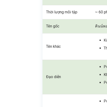
Thời lượng mỗi tập
~ 60 p
Tên gốc
คินน์พอ
K
Tên khác
T
P
K
Đạo diễn
P
P