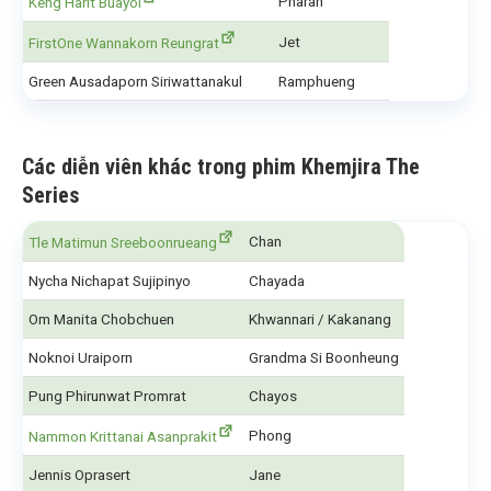
Pharan
Keng Harit Buayoi
Jet
FirstOne Wannakorn Reungrat
Green Ausadaporn Siriwattanakul
Ramphueng
Các diễn viên khác trong phim Khemjira The
Series
Chan
Tle Matimun Sreeboonrueang
Nycha Nichapat Sujipinyo
Chayada
Om Manita Chobchuen
Khwannari / Kakanang
Noknoi Uraiporn
Grandma Si Boonheung
Pung Phirunwat Promrat
Chayos
Phong
Nammon Krittanai Asanprakit
Jennis Oprasert
Jane