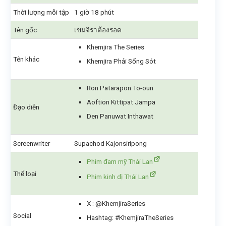
Thời lượng mỗi tập
1 giờ 18 phút
Tên gốc
เขมจิราต้องรอด
Khemjira The Series
Tên khác
Khemjira Phải Sống Sót
Ron Patarapon To-oun
Aoftion Kittipat Jampa
Đạo diễn
Den Panuwat Inthawat
Screenwriter
Supachod Kajonsiripong
Phim đam mỹ Thái Lan
Thể loại
Phim kinh dị Thái Lan
X : @KhemjiraSeries
Social
Hashtag: #KhemjiraTheSeries