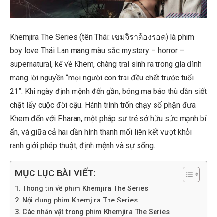
Khemjira The Series (tên Thái: เขมจิราต้องรอด) là phim
boy love Thái Lan mang màu sắc mystery – horror –
supernatural, kể về Khem, chàng trai sinh ra trong gia đình
mang lời nguyền “mọi người con trai đều chết trước tuổi
21”. Khi ngày định mệnh đến gần, bóng ma báo thù dần siết
chặt lấy cuộc đời cậu. Hành trình trốn chạy số phận đưa
Khem đến với Pharan, một pháp sư trẻ sở hữu sức mạnh bí
ẩn, và giữa cả hai dần hình thành mối liên kết vượt khỏi
ranh giới phép thuật, định mệnh và sự sống.
MỤC LỤC BÀI VIẾT:
Thông tin về phim Khemjira The Series
Nội dung phim Khemjira The Series
Các nhân vật trong phim Khemjira The Series