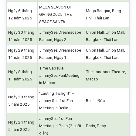
MEGA SEASON OF
Ngày 6 tháng
Mega Bangna, Bang
GIVING 2025: THE
12 năm 2025
Phli, Thái Lan.
SPACE SANTA
Ngày 30 tháng
JimmySea Dreamscape
Union Hall, Union Mall,
11 năm 2025
Fancon, Ngày 2
Bangkok, Thái Lan
Ngày 29 tháng
JimmySea Dreamscape
Union Hall, Union Mall,
11 năm 2025
Fancon, Ngày 1
Bangkok, Thái Lan
Time Capsule:
Ngày 8 tháng
The Londoner Theatre,
JimmySea FanMeeting
11 năm 2025
Macao
in Macao
“Lasting Twilight” –
Ngày 28 tháng
Jimmy Sea 1st Fan
Berlin, Đức
5 năm 2025
Meeting in Berlin
JimmySea 1st Fan
Ngày 24 tháng
Meeting in Paris (2 suất
Paris, Pháp
5 năm 2025
diễn)