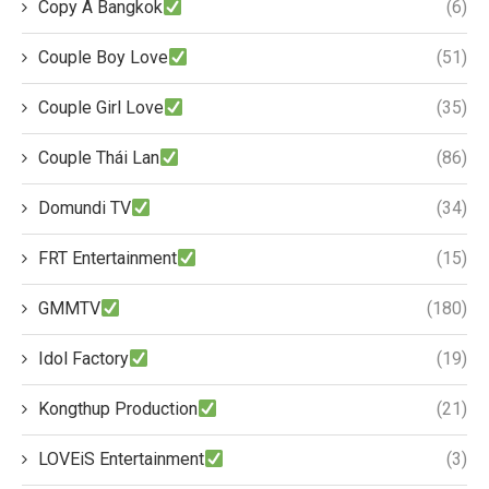
Copy A Bangkok
(6)
Couple Boy Love
(51)
Couple Girl Love
(35)
Couple Thái Lan
(86)
Domundi TV
(34)
FRT Entertainment
(15)
GMMTV
(180)
Idol Factory
(19)
Kongthup Production
(21)
LOVEiS Entertainment
(3)