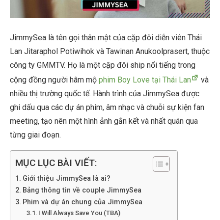
JimmySea là tên gọi thân mật của cặp đôi diễn viên Thái
Lan Jitaraphol Potiwihok và Tawinan Anukoolprasert, thuộc
công ty GMMTV. Họ là một cặp đôi ship nổi tiếng trong
cộng đồng người hâm mộ
phim Boy Love tại Thái Lan
và
nhiều thị trường quốc tế. Hành trình của JimmySea được
ghi dấu qua các dự án phim, âm nhạc và chuỗi sự kiện fan
meeting, tạo nên một hình ảnh gắn kết và nhất quán qua
từng giai đoạn.
MỤC LỤC BÀI VIẾT:
Giới thiệu JimmySea là ai?
Bảng thông tin về couple JimmySea
Phim và dự án chung của JimmySea
I Will Always Save You (TBA)