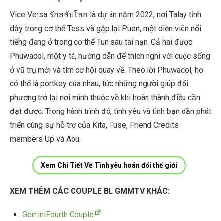
Vice Versa รักสลับโลก là dự án năm 2022, nơi Talay tỉnh
dậy trong cơ thể Tess và gặp lại Puen, một diễn viên nổi
tiếng đang ở trong cơ thể Tun sau tai nạn. Cả hai được
Phuwadol, một y tá, hướng dẫn để thích nghi với cuộc sống
ở vũ trụ mới và tìm cơ hội quay về. Theo lời Phuwadol, họ
có thể là portkey của nhau, tức những người giúp đối
phương trở lại nơi mình thuộc về khi hoàn thành điều cần
đạt được. Trong hành trình đó, tình yêu và tình bạn dần phát
triển cùng sự hỗ trợ của Kita, Fuse, Friend Credits
members Up và Aou.
Xem Chi Tiết Về Tình yêu hoán đổi thế giới
XEM THÊM CÁC COUPLE BL GMMTV KHÁC:
GeminiFourth Couple