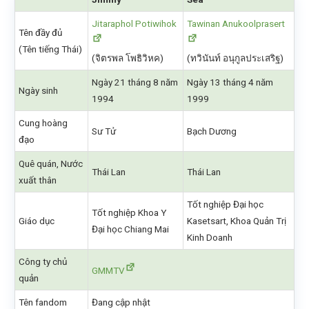
Jitaraphol Potiwihok
Tawinan Anukoolprasert
Tên đầy đủ
(Tên tiếng Thái)
(จิตรพล โพธิวิหค)
(ทวินันท์ อนุกูลประเสริฐ)
Ngày 21 tháng 8 năm
Ngày 13 tháng 4 năm
Ngày sinh
1994
1999
Cung hoàng
Sư Tử
Bạch Dương
đạo
Quê quán, Nước
Thái Lan
Thái Lan
xuất thân
Tốt nghiệp Đại học
Tốt nghiệp Khoa Y
Giáo dục
Kasetsart, Khoa Quản Trị
Đại học Chiang Mai
Kinh Doanh
Công ty chủ
GMMTV
quản
Tên fandom
Đang cập nhật