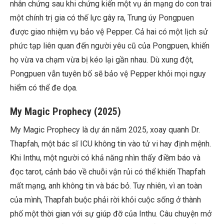
nhân chứng sau khi chứng kiến một vụ án mạng do con trai
một chính trị gia có thế lực gây ra, Trung úy Pongpuen
được giao nhiệm vụ bảo vệ Pepper. Cả hai có một lịch sử
phức tạp liên quan đến người yêu cũ của Pongpuen, khiến
họ vừa va chạm vừa bị kéo lại gần nhau. Dù xung đột,
Pongpuen vẫn tuyên bố sẽ bảo vệ Pepper khỏi mọi nguy
hiểm có thể đe dọa.
My Magic Prophecy (2025)
My Magic Prophecy là dự án năm 2025, xoay quanh Dr.
Thapfah, một bác sĩ ICU không tin vào tử vi hay định mệnh.
Khi Inthu, một người có khả năng nhìn thấy điềm báo và
đọc tarot, cảnh báo về chuỗi vận rủi có thể khiến Thapfah
mất mạng, anh không tin và bác bỏ. Tuy nhiên, vì an toàn
của mình, Thapfah buộc phải rời khỏi cuộc sống ở thành
phố một thời gian với sự giúp đỡ của Inthu. Câu chuyện mở