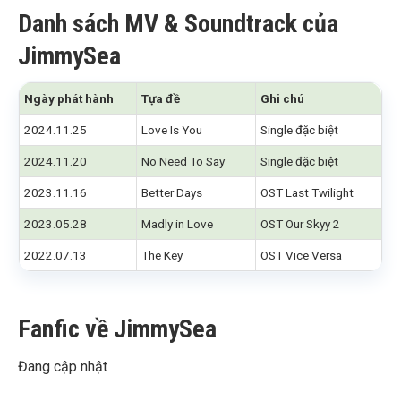
Danh sách MV & Soundtrack của
JimmySea
Ngày phát hành
Tựa đề
Ghi chú
2024.11.25
Love Is You
Single đặc biệt
2024.11.20
No Need To Say
Single đặc biệt
2023.11.16
Better Days
OST Last Twilight
2023.05.28
Madly in Love
OST Our Skyy 2
2022.07.13
The Key
OST Vice Versa
Fanfic về JimmySea
Đang cập nhật