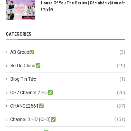
House Of You The Series | Các nhân vật và cốt
truyện
CATEGORIES
AB Group
(3)
Be On Cloud
(19)
Blog Tin Tức
(1)
CH7 Channel 7 HD
(26)
CHANGE2561
(37)
Channel 3 HD (CH3)
(151)