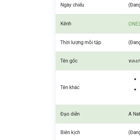
Ngày chiếu
(Đang
Kênh
ONE
Thời lượng mỗi tập
(Đang
Tên gốc
หลงก
Tên khác
Đạo diễn
A Na
Biên kịch
(Đang