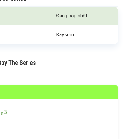
Đang cập nhật
Kaysorn
Boy The Series
es