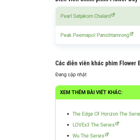
Pearl Satjakorn Chalard
Peak Peemapol Panichtamrong
Các diễn viên khác phim Flower 
Đang cập nhật
XEM THÊM BÀI VIẾT KHÁC:
The Edge Of Horizon The Seri
LOVEx3 The Series
Wu The Series