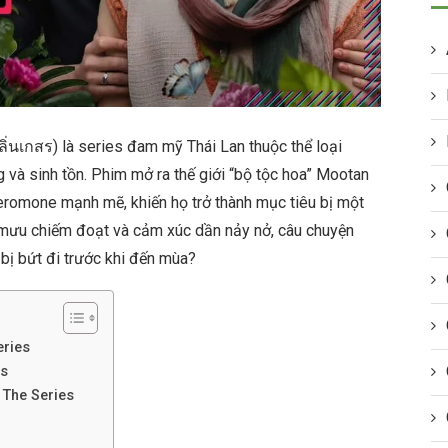
ิ่นเกสร) là series đam mỹ Thái Lan thuộc thể loại
à sinh tồn. Phim mở ra thế giới “bộ tộc hoa” Mootan
heromone mạnh mẽ, khiến họ trở thành mục tiêu bị một
m mưu chiếm đoạt và cảm xúc dần nảy nở, câu chuyện
y bị bứt đi trước khi đến mùa?
eries
es
 The Series