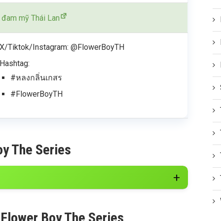
 đam mỹ Thái Lan
X/Tiktok/Instagram: @FlowerBoyTH
Hashtag:
#หลงกลิ่นเกสร
#FlowerBoyTH
oy The Series
 Flower Boy The Series