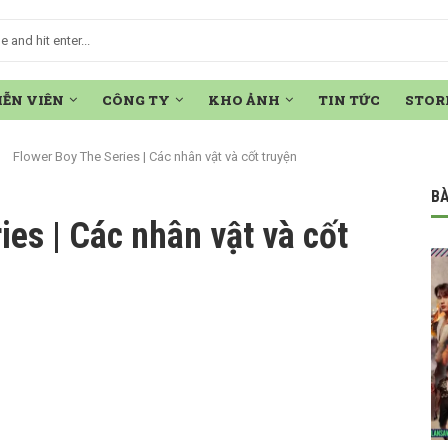
IỄN VIÊN
CÔNG TY
KHO ẢNH
TIN TỨC
STOR
Flower Boy The Series | Các nhân vật và cốt truyện
BÀ
ies | Các nhân vật và cốt