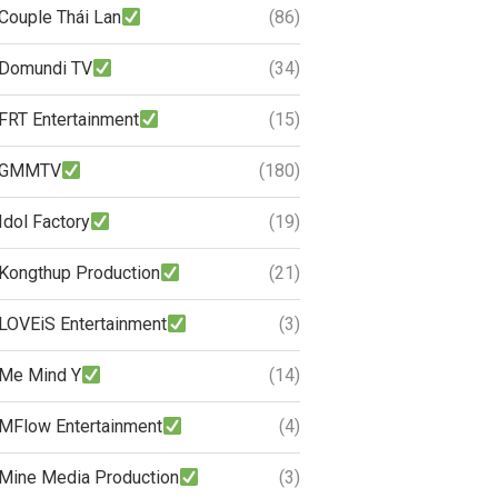
Couple Thái Lan
(86)
Domundi TV
(34)
FRT Entertainment
(15)
GMMTV
(180)
Idol Factory
(19)
Kongthup Production
(21)
LOVEiS Entertainment
(3)
Me Mind Y
(14)
MFlow Entertainment
(4)
Mine Media Production
(3)