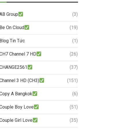
AB Group
(3)
Be On Cloud
(19)
Blog Tin Tức
(1)
CH7 Channel 7 HD
(26)
CHANGE2561
(37)
Channel 3 HD (CH3)
(151)
Copy A Bangkok
(6)
Couple Boy Love
(51)
Couple Girl Love
(35)