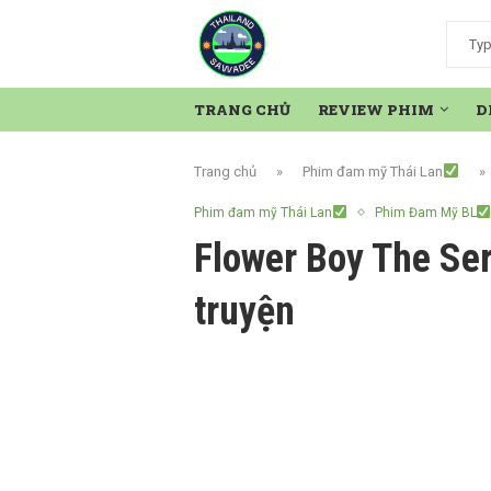
TRANG CHỦ
REVIEW PHIM
D
Trang chủ
»
Phim đam mỹ Thái Lan
»
Phim đam mỹ Thái Lan
Phim Đam Mỹ BL
Flower Boy The Ser
truyện