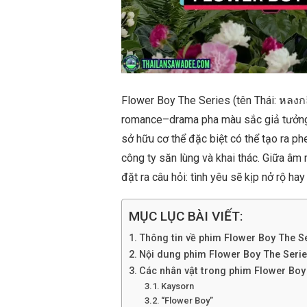
Flower Boy The Series (tên Thái: หลงกล
romance–drama pha màu sắc giả tưởng v
sở hữu cơ thể đặc biệt có thể tạo ra p
công ty săn lùng và khai thác. Giữa â
đặt ra câu hỏi: tình yêu sẽ kịp nở rộ ha
MỤC LỤC BÀI VIẾT:
Thông tin về phim Flower Boy The S
Nội dung phim Flower Boy The Seri
Các nhân vật trong phim Flower Boy
Kaysorn
“Flower Boy”