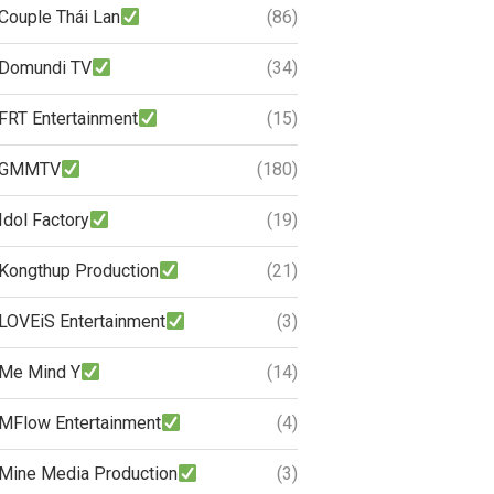
Couple Thái Lan
(86)
Domundi TV
(34)
FRT Entertainment
(15)
GMMTV
(180)
Idol Factory
(19)
Kongthup Production
(21)
LOVEiS Entertainment
(3)
Me Mind Y
(14)
MFlow Entertainment
(4)
Mine Media Production
(3)