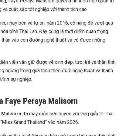
ông, Faye Peraya Malisorn quyết định theo học quản trị
à xuất sắc tốt nghiệp với thành tích cao.
nh, nhạy bén và tự tin, năm 2016, cô nàng đã vượt qua
 hòa bình Thái Lan. Đây cũng là thời điểm quan trọng
ấn thân vào con đường nghệ thuật và có được những
ễn viên vẫn giữ được vẻ xinh đep, tươi trẻ và thần thái
g ngừng trong quá trình theo đuổi nghệ thuật và thành
trình sự nghiệp.
a Faye Peraya Malisorn
 Malisorn
đã may mắn bén duyên với làng giải trí Thái
u “Miss Grand Thailand” vào năm 2026.
iễn xuất với những vai diễn nhỏ trong bộ phim điện ảnh