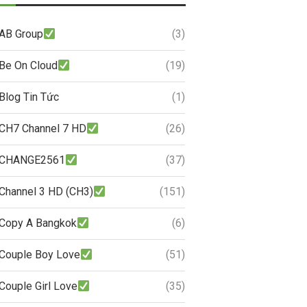
AB Group
(3)
Be On Cloud
(19)
Blog Tin Tức
(1)
CH7 Channel 7 HD
(26)
CHANGE2561
(37)
Channel 3 HD (CH3)
(151)
Copy A Bangkok
(6)
Couple Boy Love
(51)
Couple Girl Love
(35)