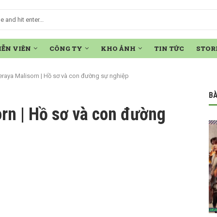
IỄN VIÊN
CÔNG TY
KHO ẢNH
TIN TỨC
STOR
eraya Malisorn | Hồ sơ và con đường sự nghiệp
BÀ
rn | Hồ sơ và con đường