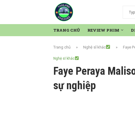
TRANG CHỦ
REVIEW PHIM
D
Trang chủ
»
Nghệ sĩ khác
»
Faye P
Nghệ sĩ khác
Faye Peraya Maliso
sự nghiệp