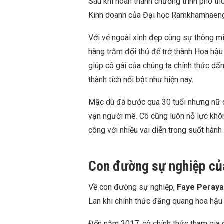
Sau khi hoàn thành chương trình phổ th
Kinh doanh của Đại học Ramkhamhaeng v
Với vẻ ngoài xinh đẹp cùng sự thông mi
hàng trăm đối thủ để trở thành Hoa hậu
giúp cô gái của chúng ta chính thức d
thành tích nổi bật như hiện nay.
Mặc dù đã bước qua 30 tuổi nhưng nữ di
vạn người mê. Cô cũng luôn nỗ lực khôn
công với nhiều vai diễn trong suốt hành 
Con đường sự nghiệp củ
Về con đường sự nghiệp,
Faye Peraya
Lan khi chính thức đăng quang hoa hậ
Đến năm 2017, cô chính thức tham gia d