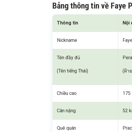
Bảng thông tin về Faye 
Thông tin
Nội
Nickname
Fay
Tên đầy đủ
Pera
(Tên tiếng Thái)
(ฝ้า
Chiều cao
175
Cân nặng
52 k
Quê quán
Prac