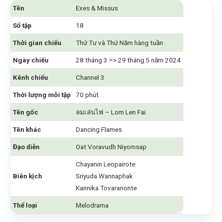
Tên
Exes & Missus
Số tập
18
Thời gian chiếu
Thứ Tư và Thứ Năm hàng tuần
Ngày chiếu
28 tháng 3 => 29 tháng 5 năm 2024
Kênh chiếu
Channel 3
Thời lượng mỗi tập
70 phút
Tên gốc
ลมเล่นไฟ – Lom Len Fai
Tên khác
Dancing Flames
Đạo diễn
Oat Voravudh Niyomsap
Chayanin Leopairote
Biên kịch
Sriyuda Wannaphak
Kannika Tovaranonte
Thể loại
Melodrama