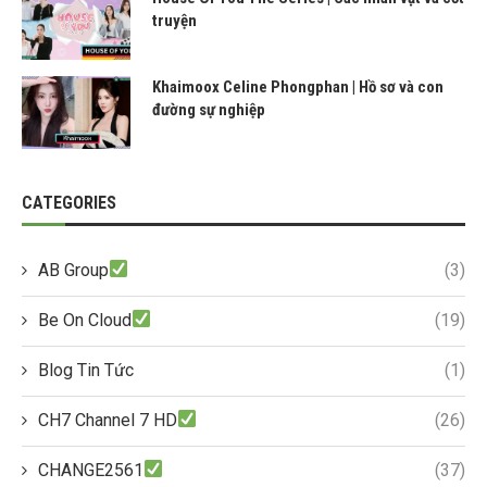
truyện
Khaimoox Celine Phongphan | Hồ sơ và con
đường sự nghiệp
CATEGORIES
AB Group
(3)
Be On Cloud
(19)
Blog Tin Tức
(1)
CH7 Channel 7 HD
(26)
CHANGE2561
(37)