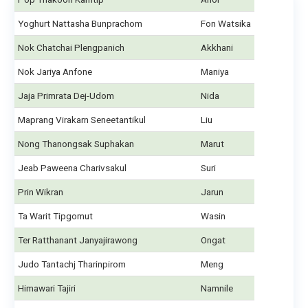
Yoghurt Nattasha Bunprachom
Fon Watsika
Nok Chatchai Plengpanich
Akkhani
Nok Jariya Anfone
Maniya
Jaja Primrata Dej-Udom
Nida
Maprang Virakarn Seneetantikul
Liu
Nong Thanongsak Suphakan
Marut
Jeab Paweena Charivsakul
Suri
Prin Wikran
Jarun
Ta Warit Tipgomut
Wasin
Ter Ratthanant Janyajirawong
Ongat
Judo Tantachj Tharinpirom
Meng
Himawari Tajiri
Namnile