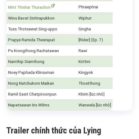
Phraephrai
Mint Thishar Thurachon
Wins Bavat Siritirapukkon
Wiphut
Tuss Thotsawat Sing-uppo
Singha
Prapye Ramida Theerapat
[Rider] (Ep. 7)
Pu Krongthong Rachatawan
Rawi
Namthip Siamthong
Krittini
Noey Paphada Klinsuman
Kingyok
Nong Natchukorn Maikan
Thoetthong
Ramil Sasit Chatpiroonpun
Khirin [lúc nhỏ]
Napatsawan Iris Wilms
Wanwela [lúc nhỏ]
Trailer chính thức của Lying