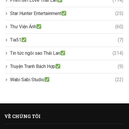
Phim Girl Love Thái Lan
(114)
Star Hunter Entertainment
(25)
Thư Viện Ảnh
(60)
Tia51
(7)
Tin tức ngôi sao Thái Lan
(214)
Truyện Tranh Bách Hợp
(9)
Wabi Sabi Studio
(22)
VỀ CHÚNG TÔI