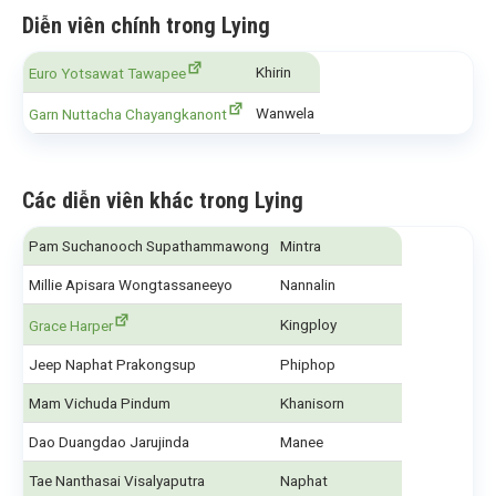
Diễn viên chính trong Lying
Khirin
Euro Yotsawat Tawapee
Wanwela
Garn Nuttacha Chayangkanont
Các diễn viên khác trong Lying
Pam Suchanooch Supathammawong
Mintra
Millie Apisara Wongtassaneeyo
Nannalin
Kingploy
Grace Harper
Jeep Naphat Prakongsup
Phiphop
Mam Vichuda Pindum
Khanisorn
Dao Duangdao Jarujinda
Manee
Tae Nanthasai Visalyaputra
Naphat