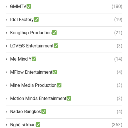
GMMTV
(180)
Idol Factory
(19)
Kongthup Production
(21)
LOVEiS Entertainment
(3)
Me Mind Y
(14)
MFlow Entertainment
(4)
Mine Media Production
(3)
Motion Minds Entertainment
(2)
Nadao Bangkok
(4)
Nghệ sĩ khác
(353)