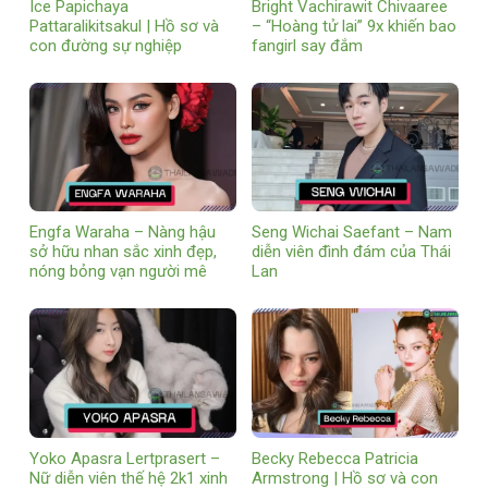
Ice Papichaya
Bright Vachirawit Chivaaree
Pattaralikitsakul | Hồ sơ và
– “Hoàng tử lai” 9x khiến bao
con đường sự nghiệp
fangirl say đắm
Engfa Waraha – Nàng hậu
Seng Wichai Saefant – Nam
sở hữu nhan sắc xinh đẹp,
diễn viên đình đám của Thái
nóng bỏng vạn người mê
Lan
Yoko Apasra Lertprasert –
Becky Rebecca Patricia
Nữ diễn viên thế hệ 2k1 xinh
Armstrong | Hồ sơ và con