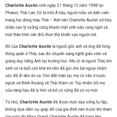
Charlotte Austin
sinh ngày 21 tháng 12 năm 1998 tại
Phuket, Thái Lan. Cô là một Á hậu, người mẫu và diễn viên
mang hai dòng máu Thái – Anh nên Charlotte Austin sở hữu
chiều cao lý tưởng cùng khuôn mặt xinh xắn, rạng ngời và
một thân hình cân đối, thon thả khiến vạn người mê.
Bố của
Charlotte Austin
là người gốc anh và ông đã từng
đóng quân ở Thái, sau đó chuyển sang nghề giáo viên và
giảng dạy tiếng Anh tại trường học. Mẹ cô là người Thái, khi
sinh cô ra tuổi còn khá trẻ nên đã gửi cho bà ngoại chăm
sóc để đi làm ăn xa. Cho đến hiện tại, mẹ cô vẫn ở nước
ngoài và thỉnh thoảng về Thái thăm cô. Tuy nhiên, bố mẹ
của nàng hậu đã ly hôn và bố có cũng đã có vợ mới.
Từ nhỏ,
Charlotte Austin
đã được nuôi dạy sống tự lập,
không dựa dẫm sự giúp đỡ của gia đình nên trước khi tham
gia cuộc thi Miss Grand, Charlotte Austin đã từng làm