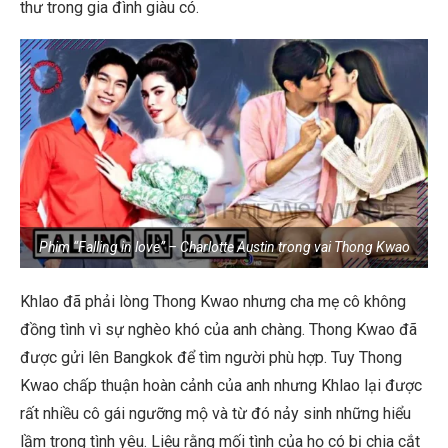
thư trong gia đình giàu có.
Phim “Falling in love” – Charlotte Austin trong vai Thong Kwao
Khlao đã phải lòng Thong Kwao nhưng cha mẹ cô không
đồng tình vì sự nghèo khó của anh chàng. Thong Kwao đã
được gửi lên Bangkok để tìm người phù hợp. Tuy Thong
Kwao chấp thuận hoàn cảnh của anh nhưng Khlao lại được
rất nhiều cô gái ngưỡng mộ và từ đó nảy sinh những hiểu
lầm trong tình yêu. Liệu rằng mối tình của họ có bị chia cắt