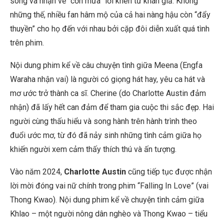
sóng và nhận về “cơn mưa” lời khen từ khán giả. Không
những thế, nhiều fan hâm mộ của cả hai nàng hậu còn “đẩy
thuyền” cho họ đến với nhau bởi cặp đôi diễn xuất quá tình
trên phim.
Nội dung phim kể về câu chuyện tình giữa Meena (Engfa
Waraha nhận vai) là người có giọng hát hay, yêu ca hát và
mơ ước trở thành ca sĩ. Cherine (do Charlotte Austin đảm
nhận) đã lấy hết can đảm để tham gia cuộc thi sắc đẹp. Hai
người cùng thấu hiểu và song hành trên hành trình theo
đuổi ước mơ, từ đó đã nảy sinh những tình cảm giữa họ
khiến người xem cảm thấy thích thú và ấn tượng.
Vào năm 2024,
Charlotte Austin
cũng tiếp tục được nhận
lời mời đóng vai nữ chính trong phim “Falling In Love” (vai
Thong Kwao). Nội dung phim kể về chuyện tình cảm giữa
Khlao – một người nông dân nghèo và Thong Kwao – tiểu