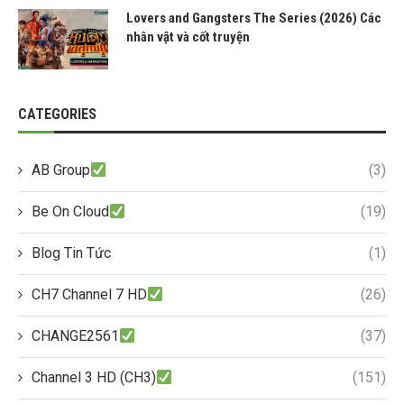
Lovers and Gangsters The Series (2026) Các
nhân vật và cốt truyện
CATEGORIES
AB Group
(3)
Be On Cloud
(19)
Blog Tin Tức
(1)
CH7 Channel 7 HD
(26)
CHANGE2561
(37)
Channel 3 HD (CH3)
(151)