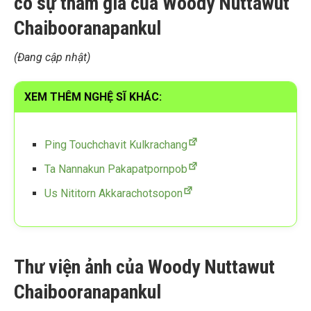
có sự tham gia của Woody Nuttawut
Chaibooranapankul
(Đang cập nhật)
XEM THÊM NGHỆ SĨ KHÁC:
Ping Touchchavit Kulkrachang
Ta Nannakun Pakapatpornpob
Us Nititorn Akkarachotsopon
Thư viện ảnh của Woody Nuttawut
Chaibooranapankul