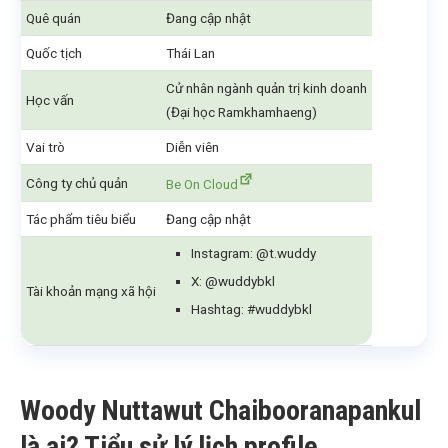
Quê quán
Đang cập nhật
Quốc tịch
Thái Lan
Cử nhân ngành quản trị kinh doanh
Học vấn
(Đại học Ramkhamhaeng)
Vai trò
Diễn viên
Công ty chủ quản
Be On Cloud
Tác phẩm tiêu biểu
Đang cập nhật
Instagram: @t.wuddy
X: @wuddybkl
Tài khoản mạng xã hội
Hashtag: #wuddybkl
Woody Nuttawut Chaibooranapankul
là ai? Tiểu sử lý lịch profile