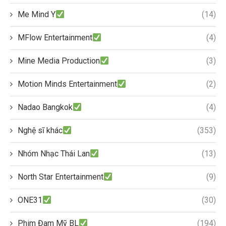
Me Mind Y
(14)
MFlow Entertainment
(4)
Mine Media Production
(3)
Motion Minds Entertainment
(2)
Nadao Bangkok
(4)
Nghệ sĩ khác
(353)
Nhóm Nhạc Thái Lan
(13)
North Star Entertainment
(9)
ONE31
(30)
Phim Đam Mỹ BL
(194)