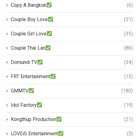
Copy A Bangkok
(6)
Couple Boy Love
(51)
Couple Girl Love
(35)
Couple Thái Lan
(86)
Domundi TV
(34)
FRT Entertainment
(15)
GMMTV
(180)
Idol Factory
(19)
Kongthup Production
(21)
LOVEiS Entertainment
(3)