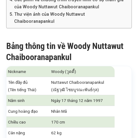
của Woody Nuttawut Chaibooranapankul
Thư viện ảnh của Woody Nuttawut
Chaibooranapankul
Bảng thông tin về Woody Nuttawut
Chaibooranapankul
Nickname
Woody (วูดดี้)
Tên đầy đủ
Nuttawut Chaibooranapankul
(Tên tiếng Thái)
(ณัฐวุฒิ ไชยบูรณะพันธ์กุล)
Năm sinh
Ngày 17 tháng 12 năm 1997
Cung hoàng đạo
Nhân Mã
Chiều cao
170 cm
Cân nặng
62 kg