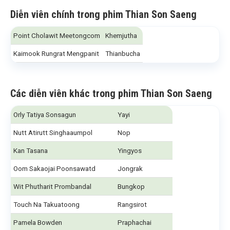
Diễn viên chính trong phim Thian Son Saeng
Point Cholawit Meetongcom
Khemjutha
Kaimook Rungrat Mengpanit
Thianbucha
Các diễn viên khác trong phim Thian Son Saeng
Orly Tatiya Sonsagun
Yayi
Nutt Atirutt Singhaaumpol
Nop
Kan Tasana
Yingyos
Oom Sakaojai Poonsawatd
Jongrak
Wit Phutharit Prombandal
Bungkop
Touch Na Takuatoong
Rangsirot
Pamela Bowden
Praphachai