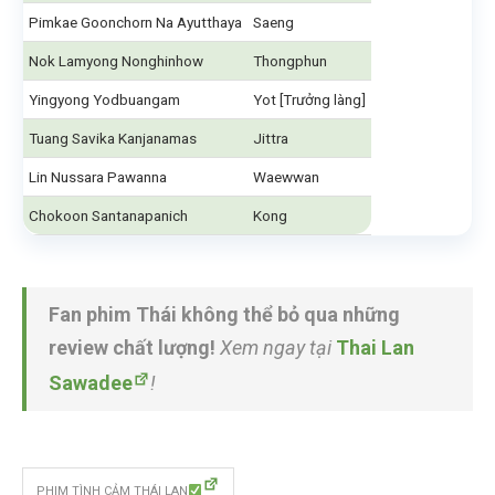
Pimkae Goonchorn Na Ayutthaya
Saeng
Nok Lamyong Nonghinhow
Thongphun
Yingyong Yodbuangam
Yot [Trưởng làng]
Tuang Savika Kanjanamas
Jittra
Lin Nussara Pawanna
Waewwan
Chokoon Santanapanich
Kong
Fan phim Thái không thể bỏ qua những
review chất lượng!
Xem ngay tại
Thai Lan
Sawadee
!
PHIM TÌNH CẢM THÁI LAN