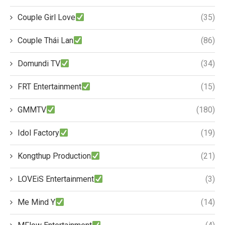
Couple Girl Love
(35)
Couple Thái Lan
(86)
Domundi TV
(34)
FRT Entertainment
(15)
GMMTV
(180)
Idol Factory
(19)
Kongthup Production
(21)
LOVEiS Entertainment
(3)
Me Mind Y
(14)