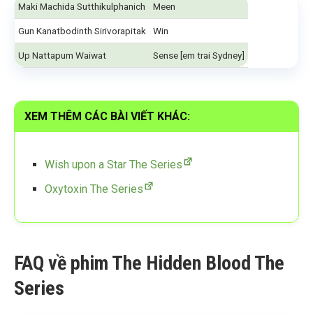
Maki Machida Sutthikulphanich
Meen
Gun Kanatbodinth Sirivorapitak
Win
Up Nattapum Waiwat
Sense [em trai Sydney]
XEM THÊM CÁC BÀI VIẾT KHÁC:
Wish upon a Star The Series
Oxytoxin The Series
FAQ về phim The Hidden Blood The
Series