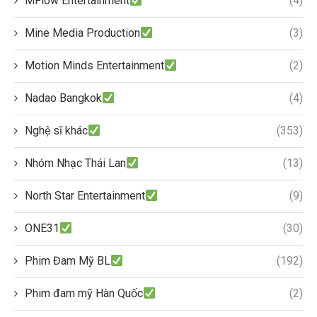
MFlow Entertainment
(4)
Mine Media Production
(3)
Motion Minds Entertainment
(2)
Nadao Bangkok
(4)
Nghệ sĩ khác
(353)
Nhóm Nhạc Thái Lan
(13)
North Star Entertainment
(9)
ONE31
(30)
Phim Đam Mỹ BL
(192)
Phim đam mỹ Hàn Quốc
(2)