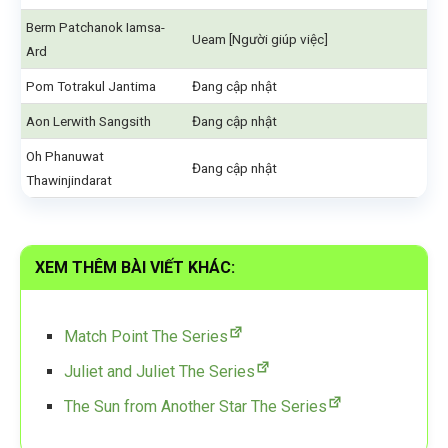
Berm Patchanok Iamsa-
Ueam [Người giúp việc]
Ard
Pom Totrakul Jantima
Đang cập nhật
Aon Lerwith Sangsith
Đang cập nhật
Oh Phanuwat
Đang cập nhật
Thawinjindarat
XEM THÊM BÀI VIẾT KHÁC:
Match Point The Series
Juliet and Juliet The Series
The Sun from Another Star The Series