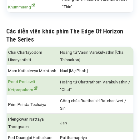
“Thin”
Khummuang
Các diễn viên khác phim The Edge Of Horizon
The Series
Chai Chartayodom
Hoàng tử Vasin Varakulvathin [Cha
Hiranyasthiti
Thinnakon]
Mam Kathaleeya McIntosh
Nual [Mẹ Phob]
Pond Ponlawit
Hoàng tử Chattrathorn Varakulvathin /
“Chat”
Ketprapakorn
Công chúa Ruethaisiri Ratchaniwet /
Prim Prinda Techaiya
Siri
Plengkwan Nattaya
Jan
Thongsaen
Eed Duangjai Hathaikarn
Patthamapriya