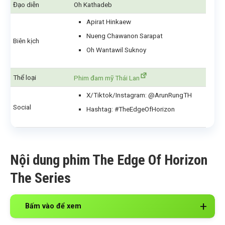
Đạo diễn
Oh Kathadeb
Apirat Hinkaew
Nueng Chawanon Sarapat
Biên kịch
Oh Wantawil Suknoy
Thể loại
Phim đam mỹ Thái Lan
X/Tiktok/Instagram: @ArunRungTH
Social
Hashtag: #TheEdgeOfHorizon
Nội dung phim The Edge Of Horizon
The Series
Bấm vào để xem