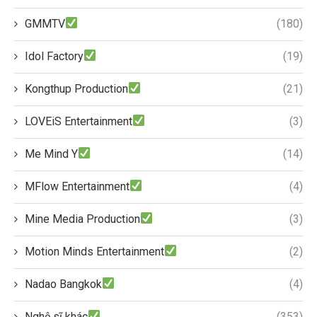
GMMTV
(180)
Idol Factory
(19)
Kongthup Production
(21)
LOVEiS Entertainment
(3)
Me Mind Y
(14)
MFlow Entertainment
(4)
Mine Media Production
(3)
Motion Minds Entertainment
(2)
Nadao Bangkok
(4)
Nghệ sĩ khác
(353)