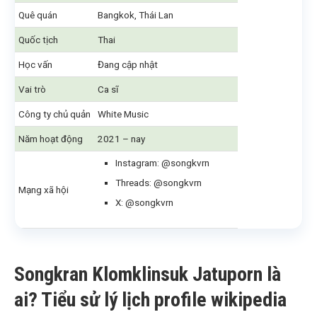
Quê quán
Bangkok, Thái Lan
Quốc tịch
Thai
Học vấn
Đang cập nhật
Vai trò
Ca sĩ
Công ty chủ quản
White Music
Năm hoạt động
2021 – nay
Instagram: @songkvrn
Threads: @songkvrn
Mạng xã hội
X: @songkvrn
Songkran Klomklinsuk Jatuporn là
ai? Tiểu sử lý lịch profile wikipedia