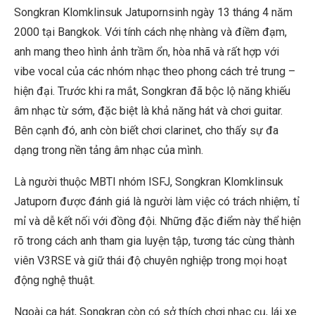
Songkran Klomklinsuk Jatupornsinh ngày 13 tháng 4 năm
2000 tại Bangkok. Với tính cách nhẹ nhàng và điềm đạm,
anh mang theo hình ảnh trầm ổn, hòa nhã và rất hợp với
vibe vocal của các nhóm nhạc theo phong cách trẻ trung –
hiện đại. Trước khi ra mắt, Songkran đã bộc lộ năng khiếu
âm nhạc từ sớm, đặc biệt là khả năng hát và chơi guitar.
Bên cạnh đó, anh còn biết chơi clarinet, cho thấy sự đa
dạng trong nền tảng âm nhạc của mình.
Là người thuộc MBTI nhóm ISFJ, Songkran Klomklinsuk
Jatuporn được đánh giá là người làm việc có trách nhiệm, tỉ
mỉ và dễ kết nối với đồng đội. Những đặc điểm này thể hiện
rõ trong cách anh tham gia luyện tập, tương tác cùng thành
viên V3RSE và giữ thái độ chuyên nghiệp trong mọi hoạt
động nghệ thuật.
Ngoài ca hát, Songkran còn có sở thích chơi nhạc cụ, lái xe