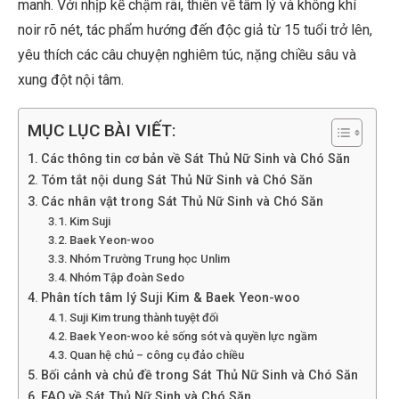
manh. Với nhịp kể chậm rãi, thiên về tâm lý và không khí
noir rõ nét, tác phẩm hướng đến độc giả từ 15 tuổi trở lên,
yêu thích các câu chuyện nghiêm túc, nặng chiều sâu và
xung đột nội tâm.
MỤC LỤC BÀI VIẾT:
Các thông tin cơ bản về Sát Thủ Nữ Sinh và Chó Săn
Tóm tắt nội dung Sát Thủ Nữ Sinh và Chó Săn
Các nhân vật trong Sát Thủ Nữ Sinh và Chó Săn
Kim Suji
Baek Yeon-woo
Nhóm Trường Trung học Unlim
Nhóm Tập đoàn Sedo
Phân tích tâm lý Suji Kim & Baek Yeon-woo
Suji Kim trung thành tuyệt đối
Baek Yeon-woo kẻ sống sót và quyền lực ngầm
Quan hệ chủ – công cụ đảo chiều
Bối cảnh và chủ đề trong Sát Thủ Nữ Sinh và Chó Săn
FAQ về Sát Thủ Nữ Sinh và Chó Săn