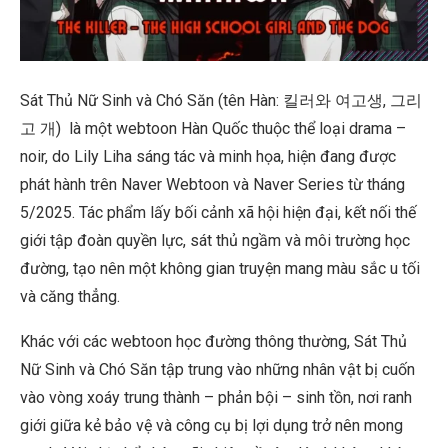
Sát Thủ Nữ Sinh và Chó Săn (tên Hàn: 킬러와 여고생, 그리
고 개) là một webtoon Hàn Quốc thuộc thể loại drama –
noir, do Lily Liha sáng tác và minh họa, hiện đang được
phát hành trên Naver Webtoon và Naver Series từ tháng
5/2025. Tác phẩm lấy bối cảnh xã hội hiện đại, kết nối thế
giới tập đoàn quyền lực, sát thủ ngầm và môi trường học
đường, tạo nên một không gian truyện mang màu sắc u tối
và căng thẳng.
Khác với các webtoon học đường thông thường, Sát Thủ
Nữ Sinh và Chó Săn tập trung vào những nhân vật bị cuốn
vào vòng xoáy trung thành – phản bội – sinh tồn, nơi ranh
giới giữa kẻ bảo vệ và công cụ bị lợi dụng trở nên mong