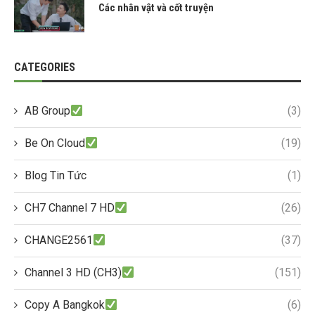
Các nhân vật và cốt truyện
CATEGORIES
AB Group
(3)
Be On Cloud
(19)
Blog Tin Tức
(1)
CH7 Channel 7 HD
(26)
CHANGE2561
(37)
Channel 3 HD (CH3)
(151)
Copy A Bangkok
(6)