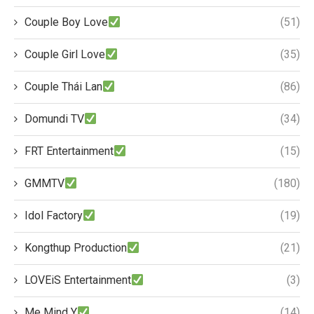
Couple Boy Love
(51)
Couple Girl Love
(35)
Couple Thái Lan
(86)
Domundi TV
(34)
FRT Entertainment
(15)
GMMTV
(180)
Idol Factory
(19)
Kongthup Production
(21)
LOVEiS Entertainment
(3)
Me Mind Y
(14)