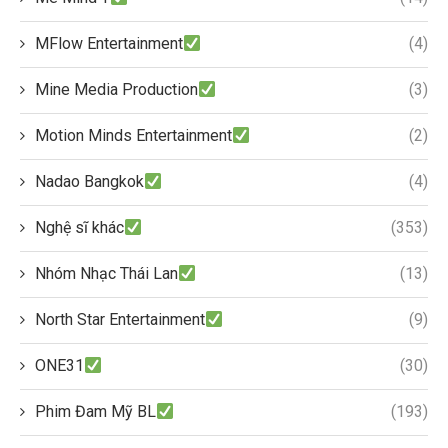
MFlow Entertainment
(4)
Mine Media Production
(3)
Motion Minds Entertainment
(2)
Nadao Bangkok
(4)
Nghệ sĩ khác
(353)
Nhóm Nhạc Thái Lan
(13)
North Star Entertainment
(9)
ONE31
(30)
Phim Đam Mỹ BL
(193)