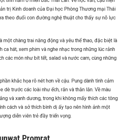
 một tỉnh nằm ở miền bắc Thái Lan. Về học vấn, cậu hiện
ản trị Kinh doanh của Đại học Phòng Thương mại Thái
vừa theo đuổi con đường nghệ thuật cho thấy sự nỗ lực
à một chàng trai năng động và yêu thể thao, đặc biệt là
h ca hát, xem phim và nghe nhạc trong những lúc rảnh
ích các món như bít tết, salad và nước cam, cùng những
 phần khắc họa rõ nét hơn về cậu. Pung dành tình cảm
e dè trước các loài như ếch, rắn và thằn lằn. Về màu
ắng và xanh dương, trong khi không mấy thích các tông
ính cách và sở thích bình dị ấy tạo nên hình ảnh một
ượng diễn viên trẻ đầy triển vọng.
runwat Promrat