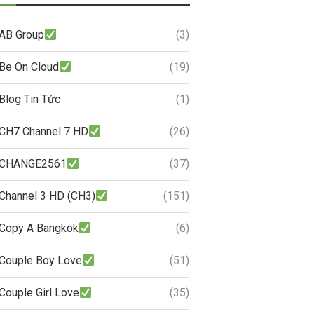
AB Group
(3)
Be On Cloud
(19)
Blog Tin Tức
(1)
CH7 Channel 7 HD
(26)
CHANGE2561
(37)
Channel 3 HD (CH3)
(151)
Copy A Bangkok
(6)
Couple Boy Love
(51)
Couple Girl Love
(35)