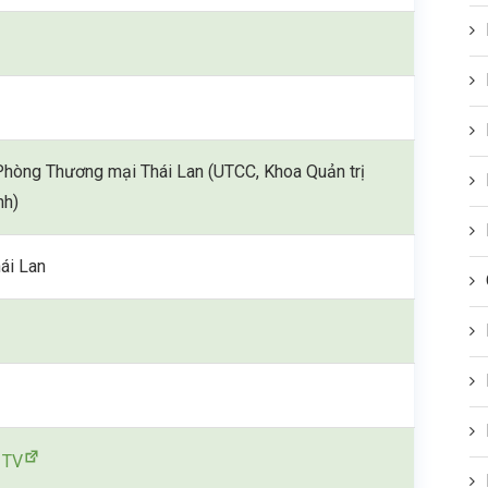
Phòng Thương mại Thái Lan (UTCC, Khoa Quản trị
nh)
ái Lan
n
 TV