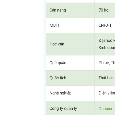
Cân nặng
70 kg
MBTI
ENFJ-T
Đại học 
Học vấn
Kinh doa
Quê quán
Phrae, Th
Quốc tịch
Thái Lan
Nghề nghiệp
Diễn viê
Công ty quản lý
Domundi