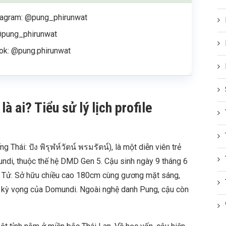
tagram: @pung_phirunwat
@pung_phirunwat
tok: @pung.phirunwat
 ai? Tiểu sử lý lịch profile
g Thái: ปัง พิรุฬห์วัตน์ พรมรัตน์), là một diễn viên trẻ
undi, thuộc thế hệ DMD Gen 5. Cậu sinh ngày 9 tháng 6
Tử. Sở hữu chiều cao 180cm cùng gương mặt sáng,
c kỳ vọng của Domundi. Ngoài nghệ danh Pung, cậu còn