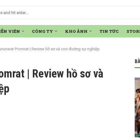
IỄN VIÊN
CÔNG TY
KHO ẢNH
TIN TỨC
STOR
irunwat Promrat | Review hồ sơ và con đường sự nghiệp
BÀ
mrat | Review hồ sơ và
ệp