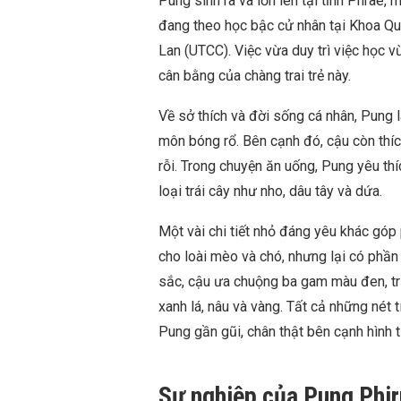
Pung sinh ra và lớn lên tại tỉnh Phrae,
đang theo học bậc cử nhân tại Khoa Qu
Lan (UTCC). Việc vừa duy trì việc học 
cân bằng của chàng trai trẻ này.
Về sở thích và đời sống cá nhân, Pung l
môn bóng rổ. Bên cạnh đó, cậu còn thíc
rỗi. Trong chuyện ăn uống, Pung yêu th
loại trái cây như nho, dâu tây và dứa.
Một vài chi tiết nhỏ đáng yêu khác góp
cho loài mèo và chó, nhưng lại có phần 
sắc, cậu ưa chuộng ba gam màu đen, tr
xanh lá, nâu và vàng. Tất cả những nét t
Pung gần gũi, chân thật bên cạnh hình t
Sự nghiệp của Pung Phi