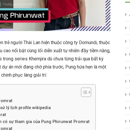
n trẻ người Thái Lan hiện thuộc công ty Domundi, thuộc
 cao nổi bật cùng lối diễn xuất tự nhiên đầy tiềm năng,
 trong series Khemjira dù chưa từng trải qua bất kỳ
ạt dự án mới đang chờ phía trước, Pung hứa hẹn là một
chinh phục làng giải trí.
romrat
ử lý lịch profile wikipedia
rat
nh có sự tham gia của Pung Phirunwat Promrat
romrat