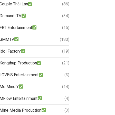
Couple Thái Lan
(86)
Domundi TV
(34)
FRT Entertainment
(15)
GMMTV
(180)
Idol Factory
(19)
Kongthup Production
(21)
LOVEiS Entertainment
(3)
Me Mind Y
(14)
MFlow Entertainment
(4)
Mine Media Production
(3)