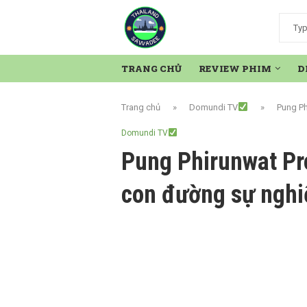
TRANG CHỦ
REVIEW PHIM
D
Trang chủ
»
Domundi TV
»
Pung Ph
Domundi TV
Pung Phirunwat Pro
con đường sự nghi