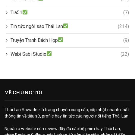
Tia51
(7)
Tin tức ngôi sao Thái Lan
(214)
Truyện Tranh Bách Hợp
(9)
Wabi Sabi Studio
(22)
VỀ CHÚNG TÔI
Thái Lan Sawadee là trang chuyên cung cấp, cập nhật nhanh nhất
thông tin về tiểu sử, profile hay tin tức của người nổi tiếng Thái Lan
Ngoài ra website còn review đầy đủ các bộ phim hay Thái Lan,
phim Boylove Girllove, các Larkon, từ dàn diễn viên, nhân vật đến