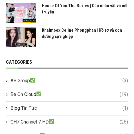
House Of You The Series | Các nhân vật và cốt
truyện
Khaimoox Celine Phongphan | Hồ sơ và con
đường sự nghiệp
CATEGORIES
AB Group
(3)
Be On Cloud
(19)
Blog Tin Tức
(1)
CH7 Channel 7 HD
(26)