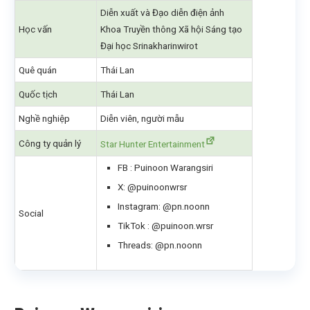
Diễn xuất và Đạo diễn điện ảnh
Học vấn
Khoa Truyền thông Xã hội Sáng tạo
Đại học Srinakharinwirot
Quê quán
Thái Lan
Quốc tịch
Thái Lan
Nghề nghiệp
Diễn viên, người mẫu
Công ty quản lý
Star Hunter Entertainment
FB : Puinoon Warangsiri
X: @puinoonwrsr
Instagram: @pn.noonn
Social
TikTok : @puinoon.wrsr
Threads: @pn.noonn