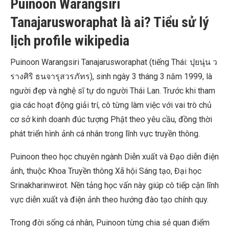
Puinoon Warangsiri
Tanajarusworaphat là ai? Tiểu sử lý
lịch profile wikipedia
Puinoon Warangsiri Tanajarusworaphat (tiếng Thái: ปุยนุ่น ว
รางศิริ ธนจารุสวรภัทร), sinh ngày 3 tháng 3 năm 1999, là
người đẹp và nghệ sĩ tự do người Thái Lan. Trước khi tham
gia các hoạt động giải trí, cô từng làm việc với vai trò chủ
cơ sở kinh doanh đúc tượng Phật theo yêu cầu, đồng thời
phát triển hình ảnh cá nhân trong lĩnh vực truyền thông.
Puinoon theo học chuyên ngành Diễn xuất và Đạo diễn điện
ảnh, thuộc Khoa Truyền thông Xã hội Sáng tạo, Đại học
Srinakharinwirot. Nền tảng học vấn này giúp cô tiếp cận lĩnh
vực diễn xuất và điện ảnh theo hướng đào tạo chính quy.
Trong đời sống cá nhân, Puinoon từng chia sẻ quan điểm