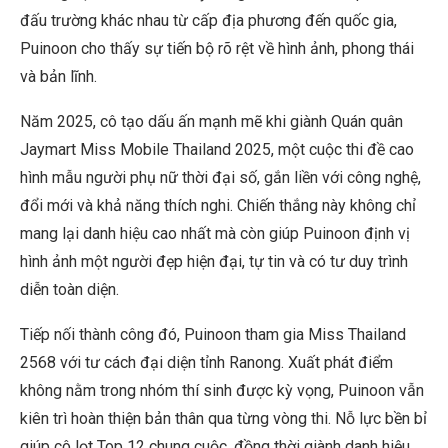
đấu trường khác nhau từ cấp địa phương đến quốc gia,
Puinoon cho thấy sự tiến bộ rõ rệt về hình ảnh, phong thái
và bản lĩnh.
Năm 2025, cô tạo dấu ấn mạnh mẽ khi giành Quán quân
Jaymart Miss Mobile Thailand 2025, một cuộc thi đề cao
hình mẫu người phụ nữ thời đại số, gắn liền với công nghệ,
đổi mới và khả năng thích nghi. Chiến thắng này không chỉ
mang lại danh hiệu cao nhất mà còn giúp Puinoon định vị
hình ảnh một người đẹp hiện đại, tự tin và có tư duy trình
diễn toàn diện.
Tiếp nối thành công đó, Puinoon tham gia Miss Thailand
2568 với tư cách đại diện tỉnh Ranong. Xuất phát điểm
không nằm trong nhóm thí sinh được kỳ vọng, Puinoon vẫn
kiên trì hoàn thiện bản thân qua từng vòng thi. Nỗ lực bền bỉ
giúp cô lọt Top 12 chung cuộc, đồng thời giành danh hiệu