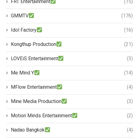
FRT Entertainment
(15)
GMMTV
(176)
Idol Factory
(16)
Kongthup Production
(21)
LOVEiS Entertainment
(3)
Me Mind Y
(14)
MFlow Entertainment
(4)
Mine Media Production
(3)
Motion Minds Entertainment
(2)
Nadao Bangkok
(4)