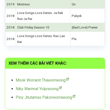
2019
Mistress
On
Love Songs Love Series: Ja Rak
2018
Pukpik
Rue Ja Rai
2018
Club Friday Season 10
{Bad Love} Praew
Love Songs Love Series: Rao Lae
2018
Pla
Nai
XEM THÊM CÁC BÀI VIẾT KHÁC:
Mook Worranit Thawornwong
Niky Warinrat Yolprasong
Ploy Jhutamas Pakonworrawong