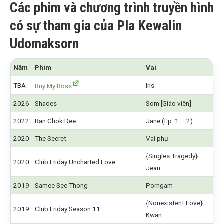
Các phim và chương trình truyền hình
có sự tham gia của Pla Kewalin
Udomaksorn
Năm
Phim
Vai
TBA
Iris
Buy My Boss
2026
Shades
Som [Giáo viên]
2022
Ban Chok Dee
Jane (Ep. 1 – 2)
2020
The Secret
Vai phụ
{Singles Tragedy}
2020
Club Friday Uncharted Love
Jean
2019
Samee See Thong
Porngam
{Nonexistent Love}
2019
Club Friday Season 11
Kwan