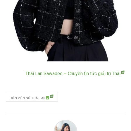
Thái Lan Sawadee – Chuyên tin tức giải trí Thái
DIỄN VIÊN NỮ THÁI LAN