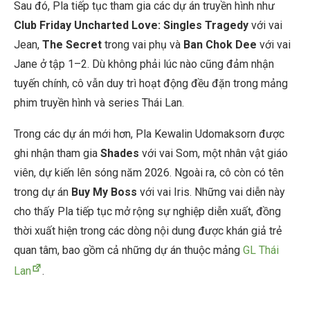
Sau đó, Pla tiếp tục tham gia các dự án truyền hình như
Club Friday Uncharted Love: Singles Tragedy
với vai
Jean,
The Secret
trong vai phụ và
Ban Chok Dee
với vai
Jane ở tập 1–2. Dù không phải lúc nào cũng đảm nhận
tuyến chính, cô vẫn duy trì hoạt động đều đặn trong mảng
phim truyền hình và series Thái Lan.
Trong các dự án mới hơn, Pla Kewalin Udomaksorn được
ghi nhận tham gia
Shades
với vai Som, một nhân vật giáo
viên, dự kiến lên sóng năm 2026. Ngoài ra, cô còn có tên
trong dự án
Buy My Boss
với vai Iris. Những vai diễn này
cho thấy Pla tiếp tục mở rộng sự nghiệp diễn xuất, đồng
thời xuất hiện trong các dòng nội dung được khán giả trẻ
quan tâm, bao gồm cả những dự án thuộc mảng
GL Thái
Lan
.