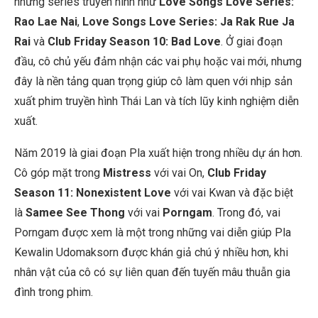
những series truyền hình như
Love Songs Love Series:
Rao Lae Nai
,
Love Songs Love Series: Ja Rak Rue Ja
Rai
và
Club Friday Season 10: Bad Love
. Ở giai đoạn
đầu, cô chủ yếu đảm nhận các vai phụ hoặc vai mới, nhưng
đây là nền tảng quan trọng giúp cô làm quen với nhịp sản
xuất phim truyền hình Thái Lan và tích lũy kinh nghiệm diễn
xuất.
Năm 2019 là giai đoạn Pla xuất hiện trong nhiều dự án hơn.
Cô góp mặt trong
Mistress
với vai On,
Club Friday
Season 11: Nonexistent Love
với vai Kwan và đặc biệt
là
Samee See Thong
với vai
Porngam
. Trong đó, vai
Porngam được xem là một trong những vai diễn giúp Pla
Kewalin Udomaksorn được khán giả chú ý nhiều hơn, khi
nhân vật của cô có sự liên quan đến tuyến mâu thuẫn gia
đình trong phim.