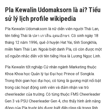
Pla Kewalin Udomaksorn là ai? Tiểu
sử lý lịch profile wikipedia
Pla Kewalin Udomaksorn là nữ diễn viên người Thái Lan,
tên tiếng Thái là ปลา เกวลิน อุดมอักษร. Cô sinh ngày 18
tháng 12 năm 1996, quê ở huyện Hat Yai, tỉnh Songkhla,
miền Nam Thái Lan. Ngoài biệt danh Pla, cô còn được một
số nguồn nhắc đến với tên tiếng Hoa là Lương Ngọc Linh.
Pla Kewalin tốt nghiệp Cử nhân ngành Marketing thuộc
Khoa Khoa học Quản lý tại Đại học Prince of Songkla.
Trong thời gian học đại học, cô từng là gương mặt nổi bật
trong các hoạt động sinh viên và đảm nhận vai trò
cheerleader của trường. Cô từng thuộc FMS Cheerleader
Gen 3 và PSU Cheerleader Gen 4, cho thấy hình ảnh năng
động của Pla trước khi được biết đến rộng rãi trong lĩnh