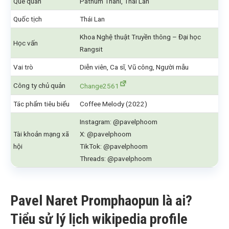
Quê quán
Pathum Thani, Thái Lan
Quốc tịch
Thái Lan
Khoa Nghệ thuật Truyền thông – Đại học
Học vấn
Rangsit
Vai trò
Diễn viên, Ca sĩ, Vũ công, Người mẫu
Công ty chủ quản
Change2561
Tác phẩm tiêu biểu
Coffee Melody (2022)
Instagram: @pavelphoom
Tài khoản mạng xã
X: @pavelphoom
hội
TikTok: @pavelphoom
Threads: @pavelphoom
Pavel Naret Promphaopun là ai?
Tiểu sử lý lịch wikipedia profile