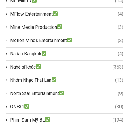
Me Mind Y
(14)
MFlow Entertainment
(4)
Mine Media Production
(3)
Motion Minds Entertainment
(2)
Nadao Bangkok
(4)
Nghệ sĩ khác
(353)
Nhóm Nhạc Thái Lan
(13)
North Star Entertainment
(9)
ONE31
(30)
Phim Đam Mỹ BL
(194)