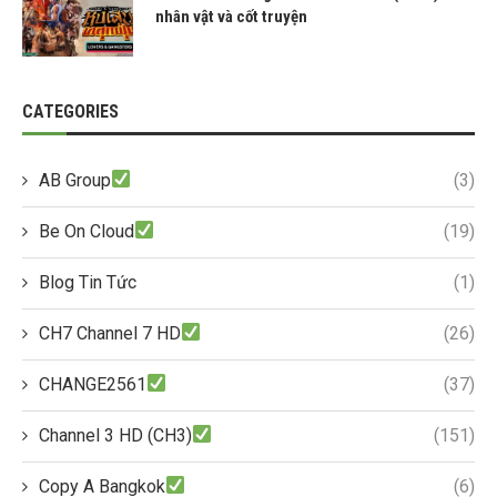
nhân vật và cốt truyện
CATEGORIES
AB Group
(3)
Be On Cloud
(19)
Blog Tin Tức
(1)
CH7 Channel 7 HD
(26)
CHANGE2561
(37)
Channel 3 HD (CH3)
(151)
Copy A Bangkok
(6)