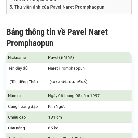
Thư viện ảnh của Pavel Naret Promphaopun
Bảng thông tin về Pavel Naret
Promphaopun
Nickname
Pavel (พาเวล)
Tên đầy đủ
Naret Promphaopun
(Tên tiếng Thái)
(นเรศ พร้อมเผ่าพันธ์)
Năm sinh
Ngày 06 tháng 05 năm 1997
Cung hoàng đạo
Kim Ngưu
Chiều cao
181 cm
Cân nặng
65 kg