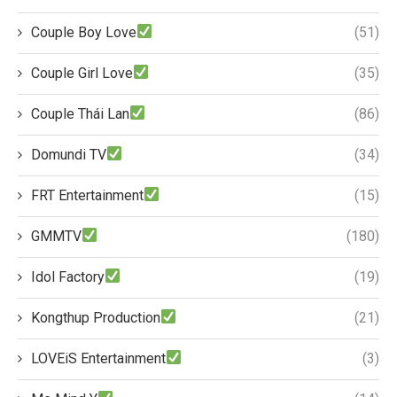
Couple Boy Love
(51)
Couple Girl Love
(35)
Couple Thái Lan
(86)
Domundi TV
(34)
FRT Entertainment
(15)
GMMTV
(180)
Idol Factory
(19)
Kongthup Production
(21)
LOVEiS Entertainment
(3)