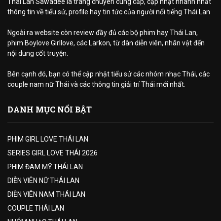
Thái Lan Sawadee là trang chuyên cung cấp, cập nhật nhanh nhất
thông tin về tiểu sử, profile hay tin tức của người nổi tiếng Thái Lan
Ngoài ra website còn review đầy đủ các bộ phim hay Thái Lan,
phim Boylove Girllove, các Larkon, từ dàn diễn viên, nhân vật đến
nội dung cốt truyện.
Bên cạnh đó, bạn có thể cập nhật tiểu sử các nhóm nhạc Thái, các
couple nam nữ Thái và các thông tin giải trí Thái mới nhất.
DANH MỤC NỔI BẬT
PHIM GIRL LOVE THÁI LAN
SERIES GIRL LOVE THÁI 2026
PHIM ĐAM MỸ THÁI LAN
DIỄN VIÊN NỮ THÁI LAN
DIỄN VIÊN NAM THÁI LAN
COUPLE THÁI LAN