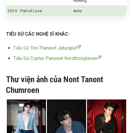
Nueang
2015
Part of Love
Auto
TIỂU SỬ CÁC NGHỆ SĨ KHÁC:
Tiểu Sử Ton Thanasit Jaturaput
Tiểu Sử Copter Panuwat Kerdthongtavee
Thư viện ảnh của Nont Tanont
Chumroen