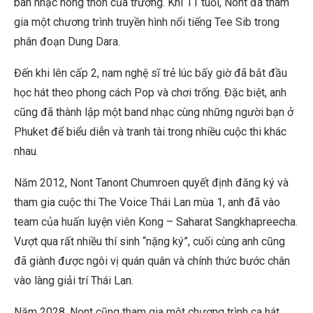
ban nhạc nông thôn của trường. Khi 11 tuổi, Nont đã tham
gia một chương trình truyền hình nổi tiếng Tee Sib trong
phân đoạn Dung Dara.
Đến khi lên cấp 2, nam nghệ sĩ trẻ lúc bấy giờ đã bắt đầu
học hát theo phong cách Pop và chơi trống. Đặc biệt, anh
cũng đã thành lập một band nhạc cùng những người bạn ở
Phuket để biểu diễn và tranh tài trong nhiều cuộc thi khác
nhau.
Năm 2012, Nont Tanont Chumroen quyết định đăng ký và
tham gia cuộc thi The Voice Thái Lan mùa 1, anh đã vào
team của huấn luyện viên Kong – Saharat Sangkhapreecha.
Vượt qua rất nhiều thí sinh “nặng ký”, cuối cùng anh cũng
đã giành được ngôi vị quán quân và chính thức bước chân
vào làng giải trí Thái Lan.
Năm 2028, Nont cũng tham gia một chương trình ca hát