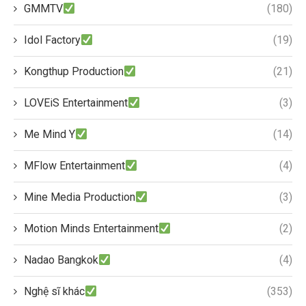
GMMTV
(180)
Idol Factory
(19)
Kongthup Production
(21)
LOVEiS Entertainment
(3)
Me Mind Y
(14)
MFlow Entertainment
(4)
Mine Media Production
(3)
Motion Minds Entertainment
(2)
Nadao Bangkok
(4)
Nghệ sĩ khác
(353)