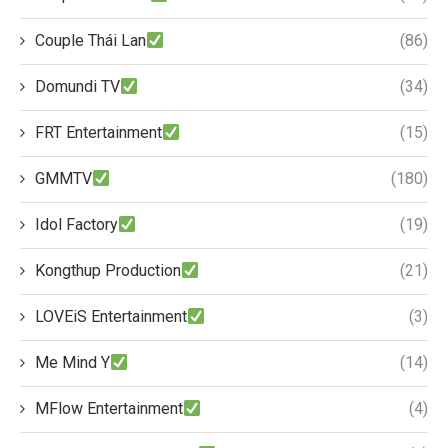
Couple Thái Lan
(86)
Domundi TV
(34)
FRT Entertainment
(15)
GMMTV
(180)
Idol Factory
(19)
Kongthup Production
(21)
LOVEiS Entertainment
(3)
Me Mind Y
(14)
MFlow Entertainment
(4)