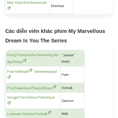
May Yada Watcharamusik
Khimhan
Các diễn viên khác phim My Marvellous
Dream Is You The Series
Frung Prompatcha Sanitwong Na
“Jessie”
Kirati
Ayutthaya
Pear Neilinyah
Taweearayapat
Pam
Dokrak
Ploy Rawintera Phanpatthana
Songjet Sarochinee Pethampai
Samorn
Mali
Looknam Orntara Poolsak