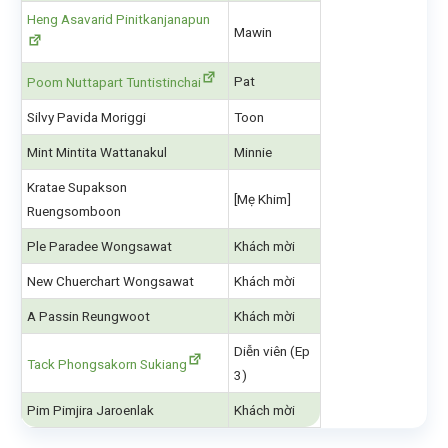
Heng Asavarid Pinitkanjanapun
Mawin
Pat
Poom Nuttapart Tuntistinchai
Silvy Pavida Moriggi
Toon
Mint Mintita Wattanakul
Minnie
Kratae Supakson
[Mẹ Khim]
Ruengsomboon
Ple Paradee Wongsawat
Khách mời
New Chuerchart Wongsawat
Khách mời
A Passin Reungwoot
Khách mời
Diễn viên (Ep
Tack Phongsakorn Sukiang
3)
Pim Pimjira Jaroenlak
Khách mời