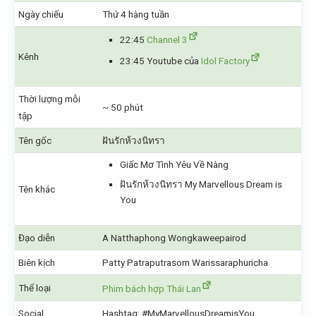
Ngày chiếu
Thứ 4 hàng tuần
22:45
Channel 3
Kênh
23:45 Youtube của
Idol Factory
Thời lượng mỗi
~ 50 phút
tập
Tên gốc
ฝันรักห้วงนิทรา
Giấc Mơ Tình Yêu Về Nàng
ฝันรักห้วงนิทรา My Marvellous Dream is
Tên khác
You
Đạo diễn
A Natthaphong Wongkaweepairod
Biên kịch
Patty Patraputrasorn Warissaraphuricha
Thể loại
Phim bách hợp Thái Lan
Social
Hashtag: #MyMarvellousDreamisYou