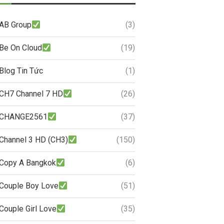
AB Group
(3)
Be On Cloud
(19)
Blog Tin Tức
(1)
CH7 Channel 7 HD
(26)
CHANGE2561
(37)
Channel 3 HD (CH3)
(150)
Copy A Bangkok
(6)
Couple Boy Love
(51)
Couple Girl Love
(35)