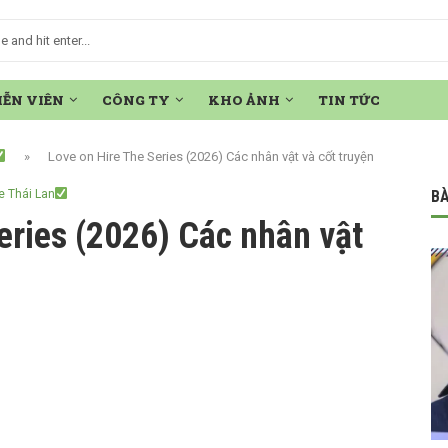
IỄN VIÊN
CÔNG TY
KHO ẢNH
TIN TỨC
»
Love on Hire The Series (2026) Các nhân vật và cốt truyện
e Thái Lan
BÀ
eries (2026) Các nhân vật