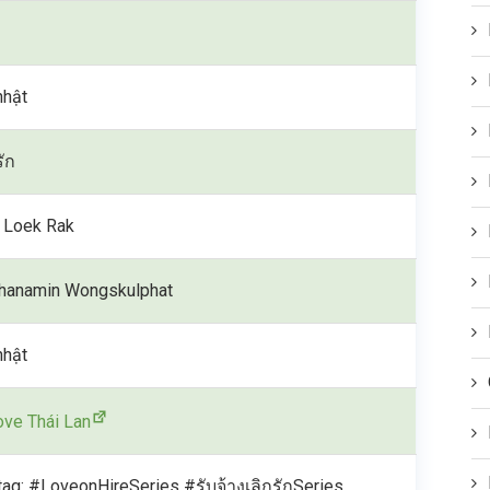
nhật
รัก
 Loek Rak
hanamin Wongskulphat
nhật
love Thái Lan
ag: #LoveonHireSeries #รับจ้างเลิกรักSeries