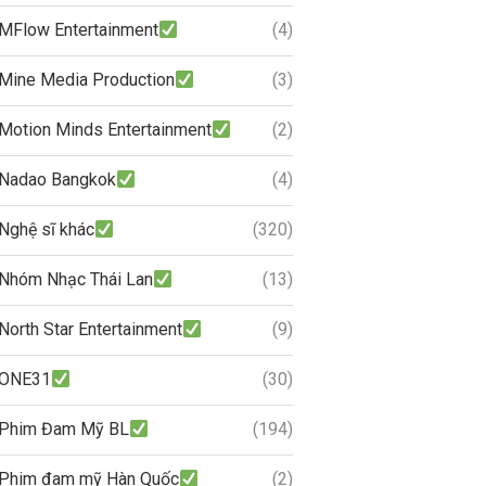
MFlow Entertainment
(4)
Mine Media Production
(3)
Motion Minds Entertainment
(2)
Nadao Bangkok
(4)
Nghệ sĩ khác
(320)
Nhóm Nhạc Thái Lan
(13)
North Star Entertainment
(9)
ONE31
(30)
Phim Đam Mỹ BL
(194)
Phim đam mỹ Hàn Quốc
(2)