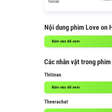
Social
Nội dung phim Love on H
Bấm vào để xem
Các nhân vật trong phim
Thitinan
Bấm vào để xem
Theerachat