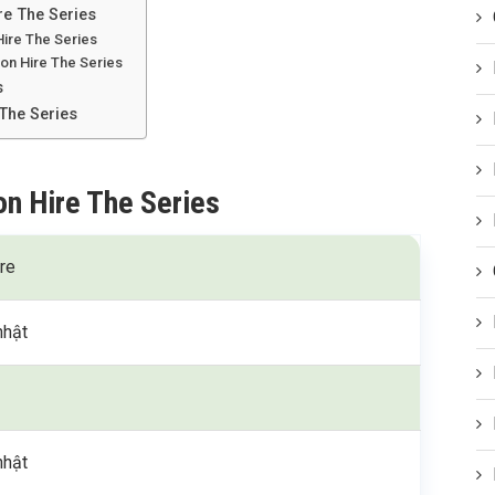
re The Series
Hire The Series
 on Hire The Series
s
The Series
on Hire The Series
re
nhật
nhật