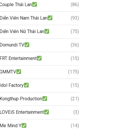
Couple Thái Lan
(86)
Diễn Viên Nam Thái Lan
(93)
Diễn Viên Nữ Thái Lan
(75)
Domundi TV
(36)
FRT Entertainment
(15)
GMMTV
(175)
Idol Factory
(15)
Kongthup Production
(21)
LOVEiS Entertainment
(3)
Me Mind Y
(14)