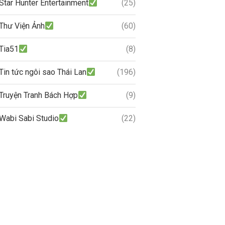
Star Hunter Entertainment
(25)
Thư Viện Ảnh
(60)
Tia51
(8)
Tin tức ngôi sao Thái Lan
(196)
Truyện Tranh Bách Hợp
(9)
Wabi Sabi Studio
(22)