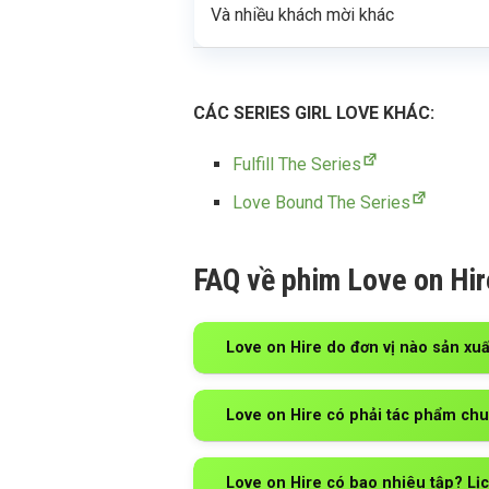
Và nhiều khách mời khác
CÁC SERIES GIRL LOVE KHÁC:
Fulfill The Series
Love Bound The Series
FAQ về phim Love on Hir
Love on Hire do đơn vị nào sản xuấ
Love on Hire có phải tác phẩm ch
Love on Hire có bao nhiêu tập? Lị