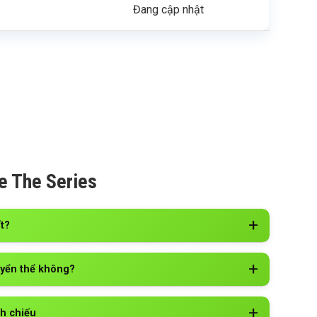
Đang cập nhật
e The Series
t?
uyển thể không?
ch chiếu