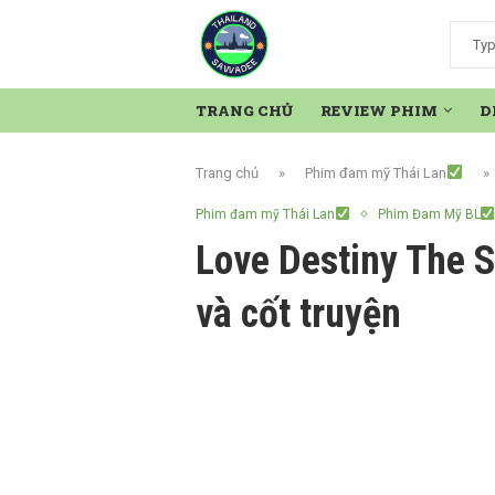
TRANG CHỦ
REVIEW PHIM
D
Trang chủ
»
Phim đam mỹ Thái Lan
»
Phim đam mỹ Thái Lan
Phim Đam Mỹ BL
Love Destiny The S
và cốt truyện