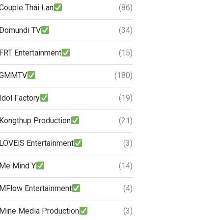
Couple Thái Lan
(86)
Domundi TV
(34)
FRT Entertainment
(15)
GMMTV
(180)
Idol Factory
(19)
Kongthup Production
(21)
LOVEiS Entertainment
(3)
Me Mind Y
(14)
MFlow Entertainment
(4)
Mine Media Production
(3)