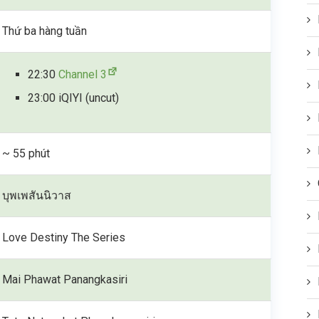
Thứ ba hàng tuần
22:30
Channel 3
23:00 iQIYI (uncut)
~ 55 phút
บุพเพสันนิวาส
Love Destiny The Series
Mai Phawat Panangkasiri