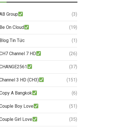
AB Group
(3)
Be On Cloud
(19)
Blog Tin Tức
(1)
CH7 Channel 7 HD
(26)
CHANGE2561
(37)
Channel 3 HD (CH3)
(151)
Copy A Bangkok
(6)
Couple Boy Love
(51)
Couple Girl Love
(35)