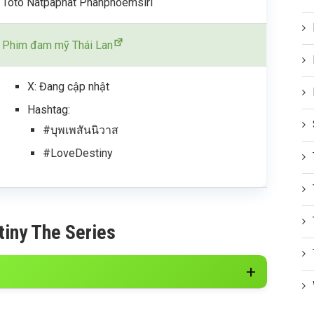
Toto Natpaphat Phanphoemsiri
Phim đam mỹ Thái Lan
X: Đang cập nhật
Hashtag:
#บุพเพสันนิวาส
#LoveDestiny
tiny The Series