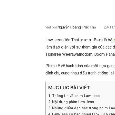
viết bởi
Nguyễn Hoàng Trúc Thơ
28/11
Law-less (tên Thái: ทนาย-เดือด) là bộ
làm đạo diễn với sự tham gia của các
Tipnaree Weerawatnodom, Boom Panad
Phim kể về hành trình của một cựu gangs
đình chỉ, cùng nhau đấu tranh chống lại
MỤC LỤC BÀI VIẾT:
Thông tin về phim Law-less
Nội dung phim Law-less
Những điểm đặc sắc trong phim Law
Law-less có bao nhiêu tập? Lịch chi