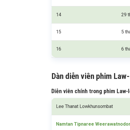
14
29 t
15
5 th
16
6 th
Dàn diễn viên phim Law-
Diễn viên chính trong phim Law-
Lee Thanat Lowkhunsombat
Namtan Tipnaree Weerawatnod