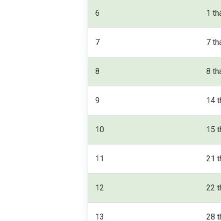
6
1 th
7
7 th
8
8 th
9
14 t
10
15 t
11
21 t
12
22 t
13
28 t