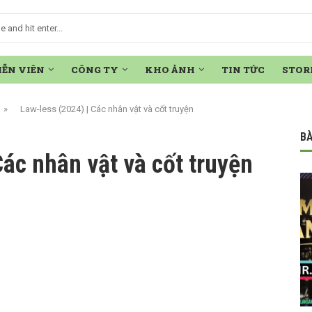
IỄN VIÊN
CÔNG TY
KHO ẢNH
TIN TỨC
STOR
»
Law-less (2024) | Các nhân vật và cốt truyện
BÀ
Các nhân vật và cốt truyện