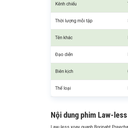
Kênh chiếu
Thời lượng mỗi tập
Tên khác
Đạo diễn
Biên kịch
Thể loại
Nội dung phim Law-less
Law-less xoay quanh Boripaht Preecha