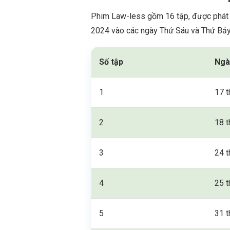
Phim Law-less gồm 16 tập, được phát s
2024 vào các ngày Thứ Sáu và Thứ Bảy 
Số tập
Ngà
1
17 t
2
18 t
3
24 t
4
25 t
5
31 t