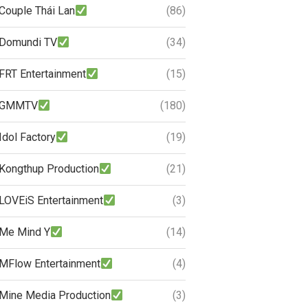
Couple Thái Lan
(86)
Domundi TV
(34)
FRT Entertainment
(15)
GMMTV
(180)
Idol Factory
(19)
Kongthup Production
(21)
LOVEiS Entertainment
(3)
Me Mind Y
(14)
MFlow Entertainment
(4)
Mine Media Production
(3)