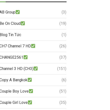
AB Group
(3)
Be On Cloud
(19)
Blog Tin Tức
(1)
CH7 Channel 7 HD
(26)
CHANGE2561
(37)
Channel 3 HD (CH3)
(151)
Copy A Bangkok
(6)
Couple Boy Love
(51)
Couple Girl Love
(35)