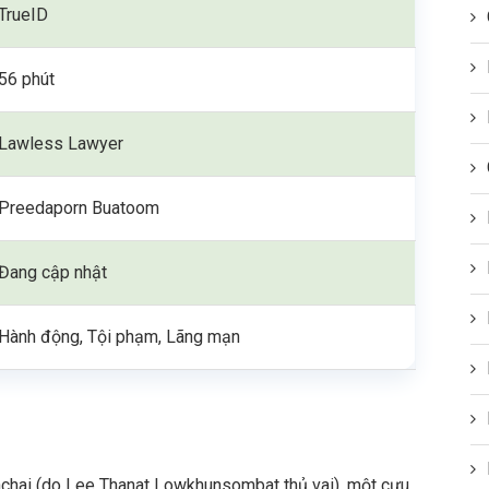
TrueID
56 phút
Lawless Lawyer
Preedaporn Buatoom
Đang cập nhật
Hành động, Tội phạm, Lãng mạn
chai (do Lee Thanat Lowkhunsombat thủ vai), một cựu