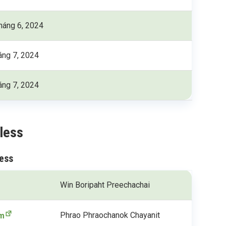
háng 6, 2024
áng 7, 2024
áng 7, 2024
less
less
Win Boripaht Preechachai
Phrao Phraochanok Chayanit
om