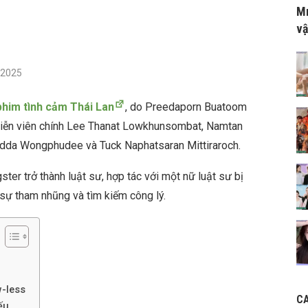
Mr
vậ
/2025
phim tình cảm Thái Lan
, do Preedaporn Buatoom
 diễn viên chính Lee Thanat Lowkhunsombat, Namtan
da Wongphudee và Tuck Naphatsaran Mittiraroch.
ter trở thành luật sư, hợp tác với một nữ luật sư bị
 sự tham nhũng và tìm kiếm công lý.
-less
C
ếu