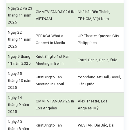
Ngày 22 và 23
GMMTV FANDAY 26 IN
Nhà hát Bến Thành,
tháng 11 năm
VIETNAM
TP.HCM, Việt Nam
2025
Ngày 22
PEBACA What a
UP Theater, Quezon City,
tháng 11 năm
Concert in Manila
Philippines
2025
Ngày 9 tháng
Krist Singto 1st Fan
Estrel Berlin, Berlin, Đức
11 năm 2025
Meeting in Berlin
Ngày 25
KristSingto Fan
Yoondang Art Hall, Seoul,
tháng 10 năm
Meeting in Seoul
Hàn Quốc
2025
Ngày 14
GMMTV FANDAY 25 in
Alex Theatre, Los
tháng 9 năm
Los Angeles
Angeles, Mỹ
2025
Ngày 30
KristSingto Fan
WESTAR, Đài Bắc, Đài
tháng 8 năm