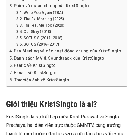
Phim và dự án chung của KristSingto
Write You Again (TBA)
The Ex-Morning (2025)
I’m Tee, Me Too (2020)
Our Skyy (2018)
SOTUS S (2017–2018)
SOTUS (2016–2017)
Fan Meeting và các hoạt động chung của KristSingto
Danh sách MV & Soundtrack của KristSingto
Fanfic về KristSingto
Fanart về KristSingto
Thư viện ảnh về KristSingto
Giới thiệu KristSingto là ai?
KristSingto là sự kết hợp giữa Krist Perawat và Singto
Prachaya, hai diễn viên trực thuộc GMMTV, cùng trưởng
thành từ môi trường đại học và có nền tảng học vấn vững