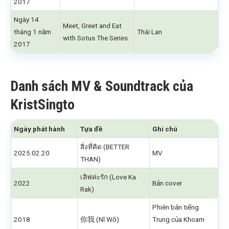
2017
Ngày 14
Meet, Greet and Eat
tháng 1 năm
Thái Lan
with Sotus The Series
2017
Danh sách MV & Soundtrack của
KristSingto
Ngày phát hành
Tựa đề
Ghi chú
สิ่งที่คิด (BETTER
2025.02.20
MV
THAN)
เลิฟค่ะรัก (Love Ka
2022
Bản cover
Rak)
Phiên bản tiếng
2018
你我 (Nǐ Wǒ)
Trung của Khoam