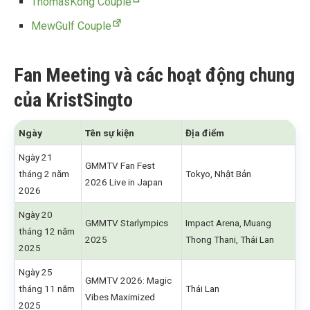
ThomasKong Couple
MewGulf Couple
Fan Meeting và các hoạt động chung
của KristSingto
Ngày
Tên sự kiện
Địa điểm
Ngày 21
GMMTV Fan Fest
tháng 2 năm
Tokyo, Nhật Bản
2026 Live in Japan
2026
Ngày 20
GMMTV Starlympics
Impact Arena, Muang
tháng 12 năm
2025
Thong Thani, Thái Lan
2025
Ngày 25
GMMTV 2026: Magic
tháng 11 năm
Thái Lan
Vibes Maximized
2025