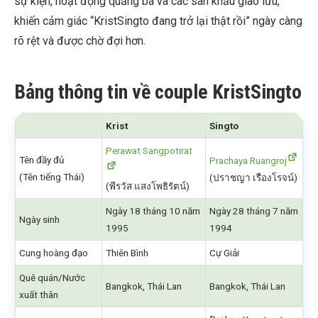
sự kiện, hoạt động quảng bá và các sân khấu giao lưu,
khiến cảm giác “KristSingto đang trở lại thật rồi” ngày càng
rõ rệt và được chờ đợi hơn.
Bảng thông tin về couple KristSingto
Krist
Singto
Perawat Sangpotirat
Tên đầy đủ
Prachaya Ruangroj
(Tên tiếng Thái)
(ปราชญา เรืองโรจน์)
(พีรวัส แสงโพธิรัตน์)
Ngày 18 tháng 10 năm
Ngày 28 tháng 7 năm
Ngày sinh
1995
1994
Cung hoàng đạo
Thiên Bình
Cự Giải
Quê quán/Nước
Bangkok, Thái Lan
Bangkok, Thái Lan
xuất thân