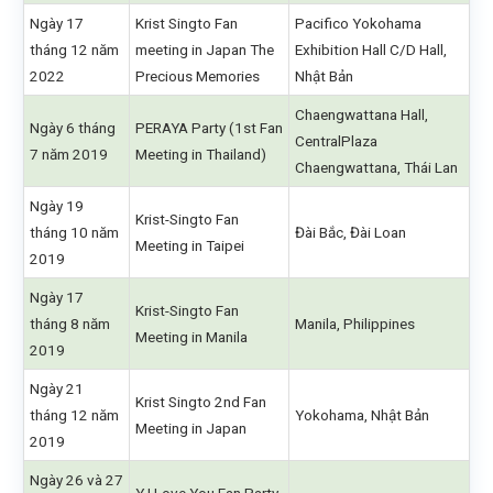
Ngày 17
Krist Singto Fan
Pacifico Yokohama
tháng 12 năm
meeting in Japan The
Exhibition Hall C/D Hall,
2022
Precious Memories
Nhật Bản
Chaengwattana Hall,
Ngày 6 tháng
PERAYA Party (1st Fan
CentralPlaza
7 năm 2019
Meeting in Thailand)
Chaengwattana, Thái Lan
Ngày 19
Krist-Singto Fan
tháng 10 năm
Đài Bắc, Đài Loan
Meeting in Taipei
2019
Ngày 17
Krist-Singto Fan
tháng 8 năm
Manila, Philippines
Meeting in Manila
2019
Ngày 21
Krist Singto 2nd Fan
tháng 12 năm
Yokohama, Nhật Bản
Meeting in Japan
2019
Ngày 26 và 27