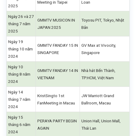
Meeting in Taipei
Loan
2025
Ngày 26 và 27
GMMTV MUSICON IN
Toyosu PIT, Tokyo, Nhật
tháng 7 năm
JAPAN 2025
Bản
2025
Ngày 19
GMMTV FANDAY 15 IN
GV Max at Vivocity,
tháng 10 năm
SINGAPORE
Singapore
2024
Ngày 10
GMMTV FANDAY 14 IN
Nhà hát Bến Thành,
tháng 8 năm
VIETNAM
TP.HCM, Việt Nam
2024
Ngày 14
KristSingto 1st
JW Marriott Grand
tháng 7 năm
FanMeeting in Macau
Ballroom, Macau
2024
Ngày 15
PERAYA PARTY BEGIN
Union Hall, Union Mall,
tháng 6 năm
AGAIN
Thái Lan
2024