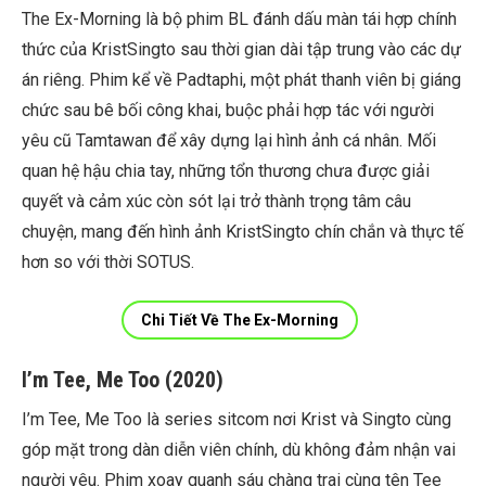
The Ex-Morning là bộ phim BL đánh dấu màn tái hợp chính
thức của KristSingto sau thời gian dài tập trung vào các dự
án riêng. Phim kể về Padtaphi, một phát thanh viên bị giáng
chức sau bê bối công khai, buộc phải hợp tác với người
yêu cũ Tamtawan để xây dựng lại hình ảnh cá nhân. Mối
quan hệ hậu chia tay, những tổn thương chưa được giải
quyết và cảm xúc còn sót lại trở thành trọng tâm câu
chuyện, mang đến hình ảnh KristSingto chín chắn và thực tế
hơn so với thời SOTUS.
Chi Tiết Về The Ex-Morning
I’m Tee, Me Too (2020)
I’m Tee, Me Too là series sitcom nơi Krist và Singto cùng
góp mặt trong dàn diễn viên chính, dù không đảm nhận vai
người yêu. Phim xoay quanh sáu chàng trai cùng tên Tee