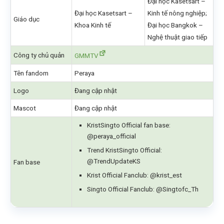
Đại học Kasetsart –
Đại học Kasetsart –
Kinh tế nông nghiệp;
Giáo dục
Khoa Kinh tế
Đại học Bangkok –
Nghệ thuật giao tiếp
Công ty chủ quản
GMMTV
Tên fandom
Peraya
Logo
Đang cập nhật
Mascot
Đang cập nhật
KristSingto Official fan base:
@peraya_official
Trend KristSingto Official:
@TrendUpdateKS
Fan base
Krist Official Fanclub: @krist_est
Singto Official Fanclub: @Singtofc_Th