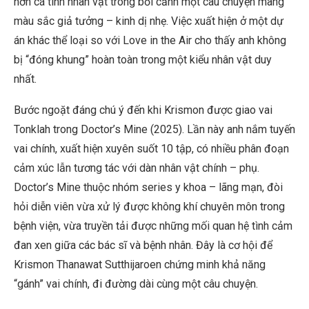
hơn cá tính nhân vật trong bối cảnh một câu chuyện mang
màu sắc giả tưởng – kinh dị nhẹ. Việc xuất hiện ở một dự
án khác thể loại so với Love in the Air cho thấy anh không
bị “đóng khung” hoàn toàn trong một kiểu nhân vật duy
nhất.
Bước ngoặt đáng chú ý đến khi Krismon được giao vai
Tonklah trong Doctor’s Mine (2025). Lần này anh nắm tuyến
vai chính, xuất hiện xuyên suốt 10 tập, có nhiều phân đoạn
cảm xúc lẫn tương tác với dàn nhân vật chính – phụ.
Doctor’s Mine thuộc nhóm series y khoa – lãng mạn, đòi
hỏi diễn viên vừa xử lý được không khí chuyên môn trong
bệnh viện, vừa truyền tải được những mối quan hệ tình cảm
đan xen giữa các bác sĩ và bệnh nhân. Đây là cơ hội để
Krismon Thanawat Sutthijaroen chứng minh khả năng
“gánh” vai chính, đi đường dài cùng một câu chuyện.