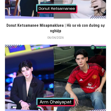
Donut Ketsamanee Misapmakluea | Hồ sơ và con đường sự
nghiệp
06/04/2026