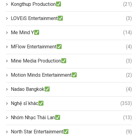
Kongthup Production
(21)
LOVEiS Entertainment
(3)
Me Mind Y
(14)
MFlow Entertainment
(4)
Mine Media Production
(3)
Motion Minds Entertainment
(2)
Nadao Bangkok
(4)
Nghệ sĩ khác
(353)
Nhóm Nhạc Thái Lan
(13)
North Star Entertainment
(9)