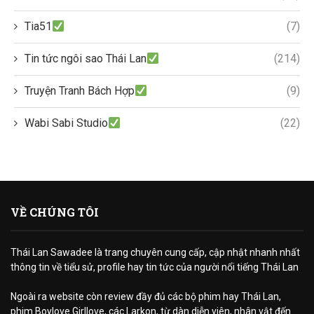
Tia51
(7)
Tin tức ngôi sao Thái Lan
(214)
Truyện Tranh Bách Hợp
(9)
Wabi Sabi Studio
(22)
VỀ CHÚNG TÔI
Thái Lan Sawadee là trang chuyên cung cấp, cập nhật nhanh nhất
thông tin về tiểu sử, profile hay tin tức của người nổi tiếng Thái Lan
Ngoài ra website còn review đầy đủ các bộ phim hay Thái Lan,
phim Boylove Girllove, các Larkon, từ dàn diễn viên, nhân vật đến