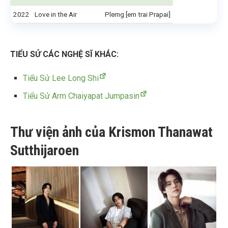
2022
Love in the Air
Plerng [em trai Prapai]
TIỂU SỬ CÁC NGHỆ SĨ KHÁC:
Tiểu Sử Lee Long Shi
Tiểu Sử Arm Chaiyapat Jumpasin
Thư viện ảnh của Krismon Thanawat
Sutthijaroen