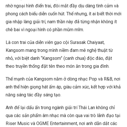
nhờ ngoại hình điển trai, đôi mắt đầy dịu dàng tình cảm và
phong cách biểu diễn cuốn hút. Thế nhưng, ít ai biết thời mới
gia nhập làng giải trí, nam thần này đã từng nhận không ít
chê bai vì ngoại hình có phần mũm mĩm.
Là con trai của diễn viên gạo cội Surasak Chaiyaat,
Kangsom mang trong mình niềm đam mê nghệ thuật từ
nhỏ, với biệt danh “Kangsom” (canh chua) độc đáo, đặt
theo truyền thống đặt tên theo món ăn trong gia đình.
Thế mạnh của Kangsom nằm ở dòng nhạc Pop và R&B, nơi
anh thể hiện giọng hát ấm áp, giàu cảm xúc, kết hợp với khả
năng sáng tác đầy sáng tạo.
Anh để lại dấu ấn trong ngành giải trí Thái Lan không chỉ
qua các sản phẩm âm nhạc mà còn qua vai trò lãnh đạo tại
Riser Music và OGME Entertainment, nơi anh dẫn dắt các