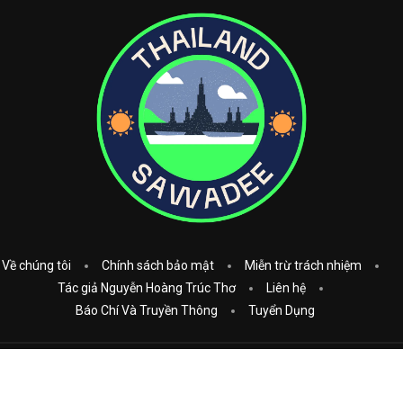
Về chúng tôi
Chính sách bảo mật
Miễn trừ trách nhiệm
Tác giả Nguyễn Hoàng Trúc Thơ
Liên hệ
Báo Chí Và Truyền Thông
Tuyển Dụng
Copyright © 2023
Thái Lan Sawadee
. All Rights Reserved.
Donate: