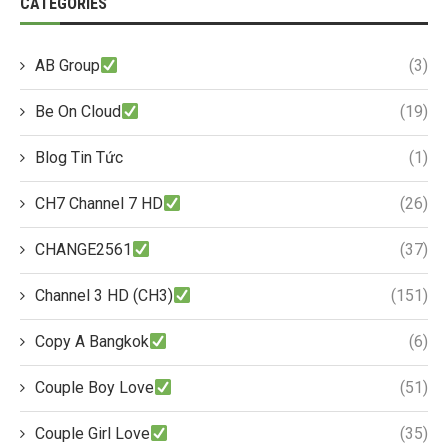
CATEGORIES
AB Group
(3)
Be On Cloud
(19)
Blog Tin Tức
(1)
CH7 Channel 7 HD
(26)
CHANGE2561
(37)
Channel 3 HD (CH3)
(151)
Copy A Bangkok
(6)
Couple Boy Love
(51)
Couple Girl Love
(35)