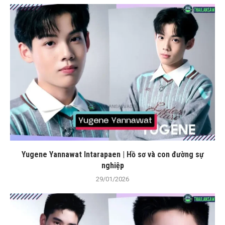
Yugene Yannawat Intarapaen | Hồ sơ và con đường sự
nghiệp
29/01/2026