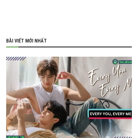
BÀI VIẾT MỚI NHẤT