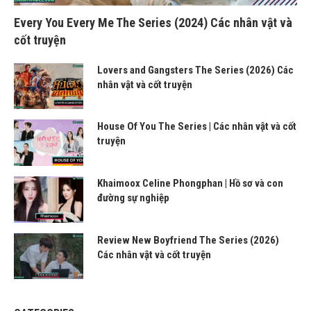
Every You Every Me The Series (2024) Các nhân vật và
cốt truyện
Lovers and Gangsters The Series (2026) Các
nhân vật và cốt truyện
House Of You The Series | Các nhân vật và cốt
truyện
Khaimoox Celine Phongphan | Hồ sơ và con
đường sự nghiệp
Review New Boyfriend The Series (2026)
Các nhân vật và cốt truyện