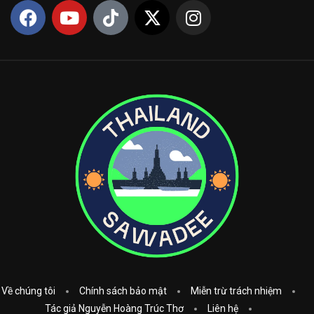
Về chúng tôi
Chính sách bảo mật
Miễn trừ trách nhiệm
Tác giả Nguyễn Hoàng Trúc Thơ
Liên hệ