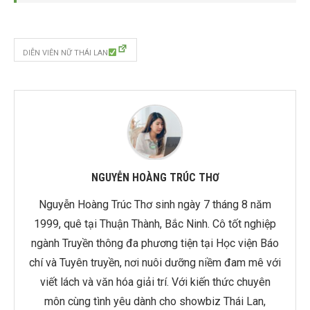
DIỄN VIÊN NỮ THÁI LAN
NGUYỄN HOÀNG TRÚC THƠ
Nguyễn Hoàng Trúc Thơ sinh ngày 7 tháng 8 năm
1999, quê tại Thuận Thành, Bắc Ninh. Cô tốt nghiệp
ngành Truyền thông đa phương tiện tại Học viện Báo
chí và Tuyên truyền, nơi nuôi dưỡng niềm đam mê với
viết lách và văn hóa giải trí. Với kiến thức chuyên
môn cùng tình yêu dành cho showbiz Thái Lan,