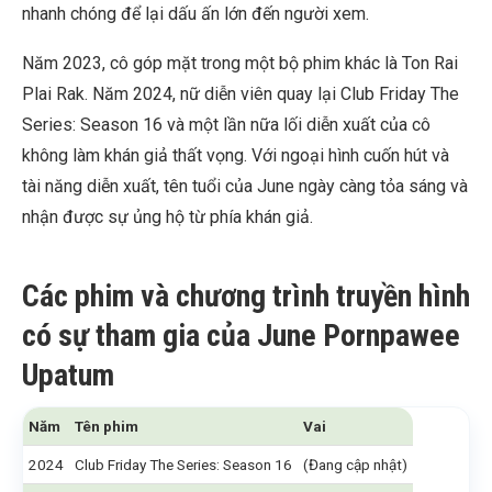
nhanh chóng để lại dấu ấn lớn đến người xem.
Năm 2023, cô góp mặt trong một bộ phim khác là Ton Rai
Plai Rak. Năm 2024, nữ diễn viên quay lại Club Friday The
Series: Season 16 và một lần nữa lối diễn xuất của cô
không làm khán giả thất vọng. Với ngoại hình cuốn hút và
tài năng diễn xuất, tên tuổi của June ngày càng tỏa sáng và
nhận được sự ủng hộ từ phía khán giả.
Các phim và chương trình truyền hình
có sự tham gia của June Pornpawee
Upatum
Năm
Tên phim
Vai
2024
Club Friday The Series: Season 16
(Đang cập nhật)