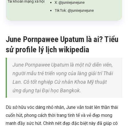
Tài khoản mạng xã hội
X: @juniiejunejune
TikTok: @juniiejunejune
June Pornpawee Upatum là ai? Tiểu
sử profile lý lịch wikipedia
June Pornpawee Upatum là một nữ diễn viên,
người mẫu trẻ triển vọng của làng giải trí Thái
Lan. Cô tốt nghiệp Cử nhân Khoa Mỹ thuật
ứng dụng tại Đại học Bangkok.
Dù sở hữu vóc dáng nhỏ nhắn, June vẫn toát lên thần thái
cuốn hút, phong cách thời trang tinh tế và vẻ đẹp mong
manh đầy sức hút. Chính nét đẹp đặc biệt này đã giúp cô