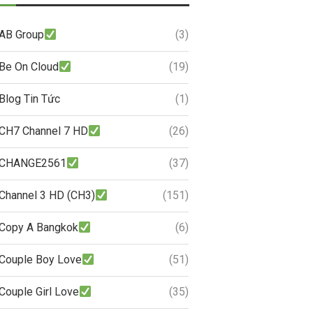
AB Group
(3)
Be On Cloud
(19)
Blog Tin Tức
(1)
CH7 Channel 7 HD
(26)
CHANGE2561
(37)
Channel 3 HD (CH3)
(151)
Copy A Bangkok
(6)
Couple Boy Love
(51)
Couple Girl Love
(35)