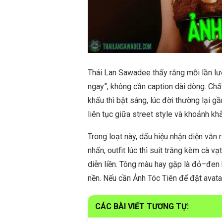
Thái Lan Sawadee thấy rằng mỗi lần lướ
ngay”, không cần caption dài dòng. Chất
khấu thì bật sáng, lúc đời thường lại g
liên tục giữa street style và khoảnh k
Trong loạt này, dấu hiệu nhận diện vẫn
nhấn, outfit lúc thì suit trắng kèm cà vạ
diễn liền. Tông màu hay gặp là đỏ–đen 
nền. Nếu cần Ảnh Tóc Tiên để đặt avatar
CÁC BÀI VIẾT TƯƠNG TỰ: