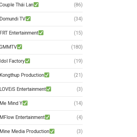
Couple Thái Lan
(86)
Domundi TV
(34)
FRT Entertainment
(15)
GMMTV
(180)
Idol Factory
(19)
Kongthup Production
(21)
LOVEiS Entertainment
(3)
Me Mind Y
(14)
MFlow Entertainment
(4)
Mine Media Production
(3)