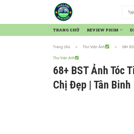
TRANG CHỦ
REVIEW PHIM
D
Trang chủ
»
Thư Viện Ảnh
»
68+ BST
Thư Viện Ảnh
68+ BST Ảnh Tóc Ti
Chị Đẹp | Tân Binh