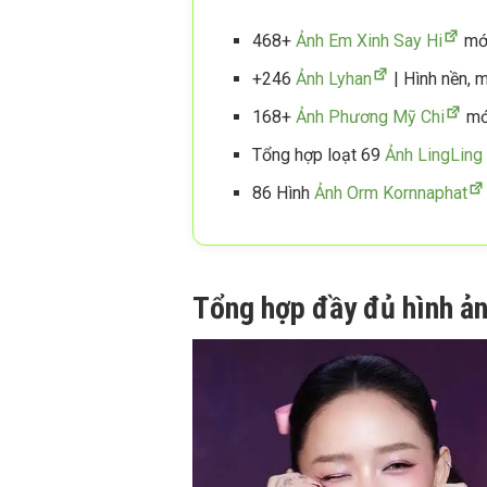
468+
Ảnh Em Xinh Say Hi
mới
+246
Ảnh Lyhan
| Hình nền, 
168+
Ảnh Phương Mỹ Chi
mới
Tổng hợp loạt 69
Ảnh LingLin
86 Hình
Ảnh Orm Kornnaphat
Tổng hợp đầy đủ hình ản