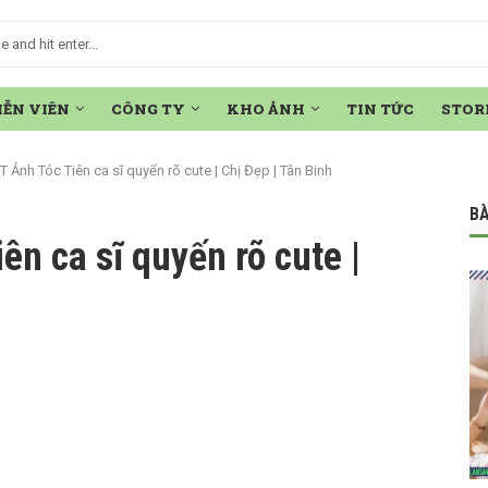
IỄN VIÊN
CÔNG TY
KHO ẢNH
TIN TỨC
STOR
 Ảnh Tóc Tiên ca sĩ quyến rõ cute | Chị Đẹp | Tân Binh
BÀ
ên ca sĩ quyến rõ cute |