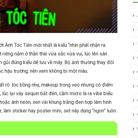
t Ảnh Tóc Tiên mới nhất là kiểu “nhìn phát nhận ra
 riêng nằm ở thần thái vừa sắc vừa vui, lúc lên sân
ần gũi đúng kiểu dễ lưu về máy. Bộ ảnh thường thay đổi
hắc hậu trường, nên xem không bị một màu.
 rất rõ: tóc bồng nhẹ, makeup trong veo nhưng có điểm
t, lúc lại váy sequin bắt đèn, cầm micro là ra vibe biểu
hoặc ánh neon, xen vài khung trắng đen hợp làm hình
, làm sticker hay poster mini, set này dùng “ngon” luôn.