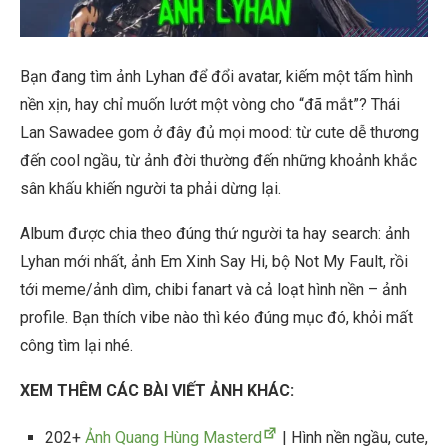
Bạn đang tìm ảnh Lyhan để đổi avatar, kiếm một tấm hình
nền xịn, hay chỉ muốn lướt một vòng cho “đã mắt”? Thái
Lan Sawadee gom ở đây đủ mọi mood: từ cute dễ thương
đến cool ngầu, từ ảnh đời thường đến những khoảnh khắc
sân khấu khiến người ta phải dừng lại.
Album được chia theo đúng thứ người ta hay search: ảnh
Lyhan mới nhất, ảnh Em Xinh Say Hi, bộ Not My Fault, rồi
tới meme/ảnh dìm, chibi fanart và cả loạt hình nền – ảnh
profile. Bạn thích vibe nào thì kéo đúng mục đó, khỏi mất
công tìm lại nhé.
XEM THÊM CÁC BÀI VIẾT ẢNH KHÁC:
202+
Ảnh Quang Hùng Masterd
| Hình nền ngầu, cute,