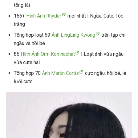
tổng tài
166+
Hình Ảnh Rhyder
mới nhất | Ngầu, Cute, Tóc
trắng
Tổng hợp loạt 69
Ảnh LingLing Kwong
trên tạp chí
ngầu và hồi bé
86
Hình Ảnh Orm Kornnaphat
| Loạt ảnh vừa ngầu
vừa cute hài
Tổng hợp 70
Ảnh Martin Cortis
cực ngầu, hồi bé, le
lưỡi cute