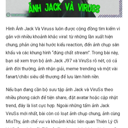
Hình Ảnh Jack Và Viruss luôn được cộng đồng tìm kiếm vì
gắn với nhiều khoảnh khắc viral: từ những lần xuất hiện
chung, phản ứng hài hước kiểu reaction, đến ảnh chụp sân
khấu và các khung hình “đúng chất stream”. Trong bài này,
bạn sẽ xem trọn bộ ảnh Jack J97 và ViruSs rõ nét, có cả
ảnh đời thường, ảnh nhận giải, meme trending và một vài
fanart/chibi siêu dễ thương để lưu làm hình nền.
Nếu bạn đang cần bộ sưu tập ảnh Jack và ViruSs theo
nhiều phong cách để tiện share, đặt avatar hoặc cập nhật
trend, đây là list cực hợp. Ngoài những tấm ảnh Jack
ViruSs mới nhất, bài còn có loạt ảnh chụp chung, ảnh cùng
MisThy, ảnh chế vui và khoảnh khắc liên quan Thiên Lý Ơi