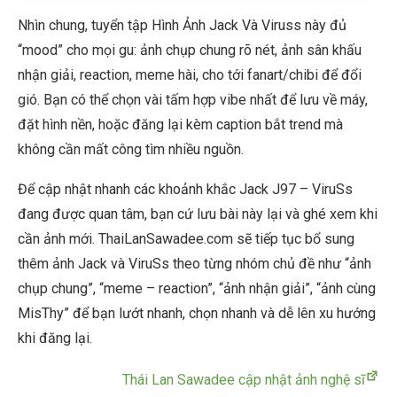
Nhìn chung, tuyển tập Hình Ảnh Jack Và Viruss này đủ
“mood” cho mọi gu: ảnh chụp chung rõ nét, ảnh sân khấu
nhận giải, reaction, meme hài, cho tới fanart/chibi để đổi
gió. Bạn có thể chọn vài tấm hợp vibe nhất để lưu về máy,
đặt hình nền, hoặc đăng lại kèm caption bắt trend mà
không cần mất công tìm nhiều nguồn.
Để cập nhật nhanh các khoảnh khắc Jack J97 – ViruSs
đang được quan tâm, bạn cứ lưu bài này lại và ghé xem khi
cần ảnh mới. ThaiLanSawadee.com sẽ tiếp tục bổ sung
thêm ảnh Jack và ViruSs theo từng nhóm chủ đề như “ảnh
chụp chung”, “meme – reaction”, “ảnh nhận giải”, “ảnh cùng
MisThy” để bạn lướt nhanh, chọn nhanh và dễ lên xu hướng
khi đăng lại.
Thái Lan Sawadee cập nhật ảnh nghệ sĩ