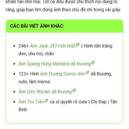
khiến fan nhớ mãi. Tất cả đều được chú thích nội dung rõ
ràng, giúp bạn tìm đúng ảnh theo chủ đề chỉ trong vài giây.
CÁC BÀI VIẾT ẢNH KHÁC:
246+
Ảnh Jack J97 mới nhất
| Hình nền trắng
đen, chu mỏ, chibi
Ảnh Quang Hùng Masterd dễ thương
123+ Hình
Ảnh Dương Domic dìm
dễ thương,
cute, làm meme
Ảnh Dìm Rhyder dễ thương
Ảnh Tóc Tiên
ca sĩ quyến rõ cute | Chị Đẹp | Tân
Binh