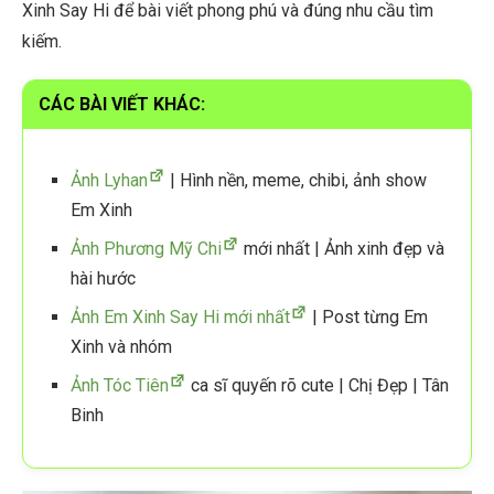
Xinh Say Hi để bài viết phong phú và đúng nhu cầu tìm
kiếm.
CÁC BÀI VIẾT KHÁC:
Ảnh Lyhan
| Hình nền, meme, chibi, ảnh show
Em Xinh
Ảnh Phương Mỹ Chi
mới nhất | Ảnh xinh đẹp và
hài hước
Ảnh Em Xinh Say Hi mới nhất
| Post từng Em
Xinh và nhóm
Ảnh Tóc Tiên
ca sĩ quyến rõ cute | Chị Đẹp | Tân
Binh