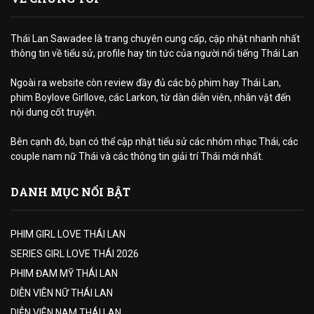
Thái Lan Sawadee là trang chuyên cung cấp, cập nhật nhanh nhất
thông tin về tiểu sử, profile hay tin tức của người nổi tiếng Thái Lan
Ngoài ra website còn review đầy đủ các bộ phim hay Thái Lan,
phim Boylove Girllove, các Larkon, từ dàn diễn viên, nhân vật đến
nội dung cốt truyện.
Bên cạnh đó, bạn có thể cập nhật tiểu sử các nhóm nhạc Thái, các
couple nam nữ Thái và các thông tin giải trí Thái mới nhất.
DANH MỤC NỔI BẬT
PHIM GIRL LOVE THÁI LAN
SERIES GIRL LOVE THÁI 2026
PHIM ĐAM MỸ THÁI LAN
DIỄN VIÊN NỮ THÁI LAN
DIỄN VIÊN NAM THÁI LAN