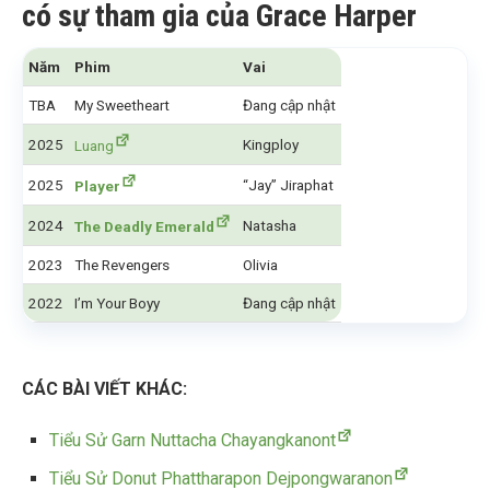
có sự tham gia của Grace Harper
Năm
Phim
Vai
TBA
My Sweetheart
Đang cập nhật
2025
Kingploy
Luang
2025
“Jay” Jiraphat
Player
2024
Natasha
The Deadly Emerald
2023
The Revengers
Olivia
2022
I’m Your Boyy
Đang cập nhật
CÁC BÀI VIẾT KHÁC:
Tiểu Sử Garn Nuttacha Chayangkanont
Tiểu Sử Donut Phattharapon Dejpongwaranon