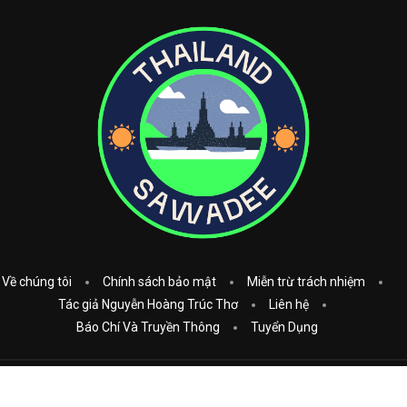
Về chúng tôi
Chính sách bảo mật
Miễn trừ trách nhiệm
Tác giả Nguyễn Hoàng Trúc Thơ
Liên hệ
Báo Chí Và Truyền Thông
Tuyển Dụng
Copyright © 2023
Thái Lan Sawadee
. All Rights Reserved.
Donate: