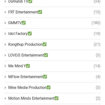
Domundi TV
(34)
FRT Entertainment
(15)
GMMTV
(180)
Idol Factory
(19)
Kongthup Production
(21)
LOVEiS Entertainment
(3)
Me Mind Y
(14)
MFlow Entertainment
(4)
Mine Media Production
(3)
Motion Minds Entertainment
(2)