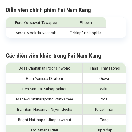
Diễn viên chính phim Fai Nam Kang
Euro Yotsawat Tawapee
Pheem
Mook Mookda Narinrak
“Phlap” Phlapphla
Các diễn viên khác trong Fai Nam Kang
Boss Chanakan Poonsiriwong
“Thas” Thatsaphol
Gam Yanissa Diratorn
Orawi
Ben Santiraj Kulnoppakiet
Wikit
Mariew Pattharapong Watkamee
Yos
BamBam Nasamon Niyomdecha
Khách mời
Bright Natthapat Jiraphawasut
Tong
Mo Amena Pinit
Tripradap