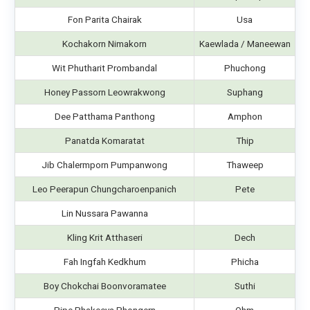
Fon Parita Chairak
Usa
Kochakorn Nimakorn
Kaewlada / Maneewan
Wit Phutharit Prombandal
Phuchong
Honey Passorn Leowrakwong
Suphang
Dee Patthama Panthong
Amphon
Panatda Komaratat
Thip
Jib Chalermporn Pumpanwong
Thaweep
Leo Peerapun Chungcharoenpanich
Pete
Lin Nussara Pawanna
Kling Krit Atthaseri
Dech
Fah Ingfah Kedkhum
Phicha
Boy Chokchai Boonvoramatee
Suthi