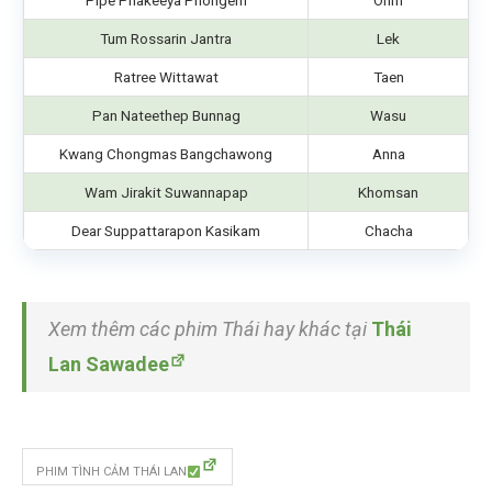
Pipe Phakeeya Phongern
Ohm
Tum Rossarin Jantra
Lek
Ratree Wittawat
Taen
Pan Nateethep Bunnag
Wasu
Kwang Chongmas Bangchawong
Anna
Wam Jirakit Suwannapap
Khomsan
Dear Suppattarapon Kasikam
Chacha
Xem thêm các phim Thái hay khác tại
Thái
Lan Sawadee
PHIM TÌNH CẢM THÁI LAN