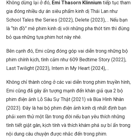
Không dừng lại ở đó,
Emi Thasorn Klinnium
tiếp tục tham
gia đóng nhiều dự án siêu phẩm kinh dị Thái Lan như
School Tales the Series (2022), Delete
(2023),… Nếu bạn
là “tín đồ” mê phim kinh dị với những pha thót tim thì đừng
bỏ qua những tựa phim hot này nhé.
Bên cạnh đó, Emi cũng đóng góp vai diễn trong những bộ
phim chính kịch, tình cảm như
609 Bedtime Story
(2022),
Last Twilight
(2023),
Intern in My Heart
(2024),…
Không chỉ thành công ở các vai diễn trong phim truyền hình,
Emi cũng đã gây ấn tượng mạnh đến khán giả qua 2 bộ
phim điện ảnh Lỗ Sâu Sự Thật (2021) và Bùa Hình Nhân
(2023). Đây là hai bộ phim điện ảnh kinh dị nhất định bạn
phải xem thử một lần trong đời nếu bạn yêu thích những
tình tiết giật gân, kịch tính và thích khám phá sự bí ẩn trong
nội dung câu chuyện được nhắc đến trong phim.