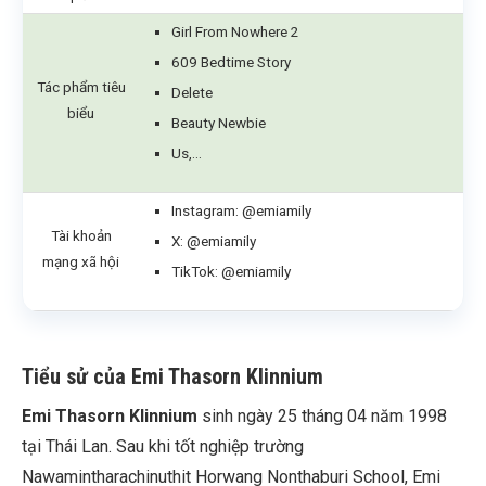
Girl From Nowhere 2
609 Bedtime Story
Tác phẩm tiêu
Delete
biểu
Beauty Newbie
Us,…
Instagram:
@emiamily
Tài khoản
X:
@emiamily
mạng xã hội
TikTok:
@emiamily
Tiểu sử của Emi Thasorn Klinnium
Emi Thasorn Klinnium
sinh ngày 25 tháng 04 năm 1998
tại Thái Lan. Sau khi tốt nghiệp trường
Nawamintharachinuthit Horwang Nonthaburi School, Emi