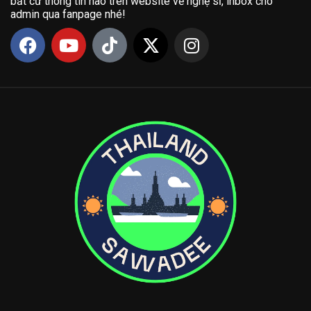
bất cứ thông tin nào trên website về nghệ sĩ, inbox cho
admin qua fanpage nhé!