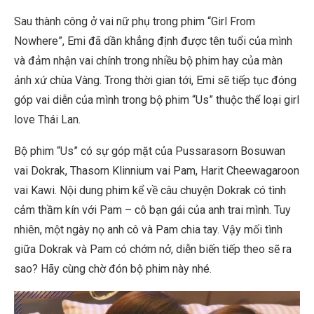
Sau thành công ở vai nữ phụ trong phim “Girl From
Nowhere”, Emi đã dần khẳng định được tên tuổi của mình
và đảm nhận vai chính trong nhiều bộ phim hay của màn
ảnh xứ chùa Vàng. Trong thời gian tới, Emi sẽ tiếp tục đóng
góp vai diễn của mình trong bộ phim “Us” thuộc thể loại girl
love Thái Lan.
Bộ phim “Us” có sự góp mặt của Pussarasorn Bosuwan
vai Dokrak, Thasorn Klinnium vai Pam, Harit Cheewagaroon
vai Kawi. Nội dung phim kể về câu chuyện Dokrak có tình
cảm thầm kín với Pam – cô bạn gái của anh trai mình. Tuy
nhiên, một ngày nọ anh cô và Pam chia tay. Vậy mối tình
giữa Dokrak và Pam có chớm nở, diễn biến tiếp theo sẽ ra
sao? Hãy cùng chờ đón bộ phim này nhé.