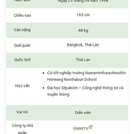
Ngày 25 tháng 04 năm 1998
165 cm
Chiều cao
Cân nặng
48 kg
Bangkok, Thái Lan
Quê quán
Quốc tịch
Thái Lan
Cô tốt nghiệp trường Nawamintharachinuthit
Horwang Nonthaburi School
Học vấn
Đại học Silpakorn – Công nghệ thông tin và
truyền thông
Vai trò
Diễn viên
Công ty chủ
GMMTV
quản