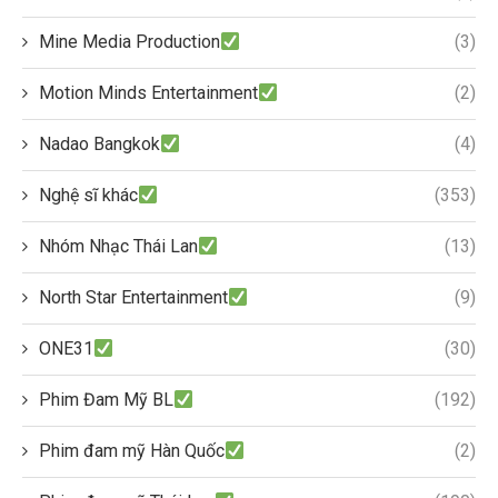
Mine Media Production
(3)
Motion Minds Entertainment
(2)
Nadao Bangkok
(4)
Nghệ sĩ khác
(353)
Nhóm Nhạc Thái Lan
(13)
North Star Entertainment
(9)
ONE31
(30)
Phim Đam Mỹ BL
(192)
Phim đam mỹ Hàn Quốc
(2)