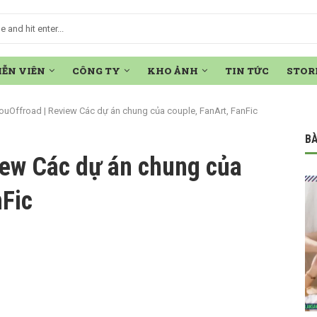
IỄN VIÊN
CÔNG TY
KHO ẢNH
TIN TỨC
STOR
ouOffroad | Review Các dự án chung của couple, FanArt, FanFic
BÀ
iew Các dự án chung của
nFic