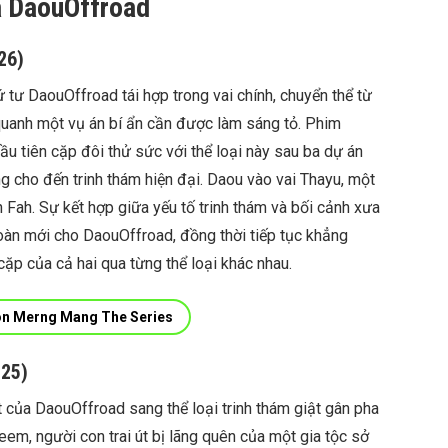
a DaouOffroad
26)
ứ tư DaouOffroad tái hợp trong vai chính, chuyển thể từ
 quanh một vụ án bí ẩn cần được làm sáng tỏ. Phim
ầu tiên cặp đôi thử sức với thể loại này sau ba dự án
g cho đến trinh thám hiện đại. Daou vào vai Thayu, một
n Fah. Sự kết hợp giữa yếu tố trinh thám và bối cảnh xưa
àn mới cho DaouOffroad, đồng thời tiếp tục khẳng
cặp của cả hai qua từng thể loại khác nhau.
n Merng Mang The Series
025)
 của DaouOffroad sang thể loại trinh thám giật gân pha
eem, người con trai út bị lãng quên của một gia tộc sở