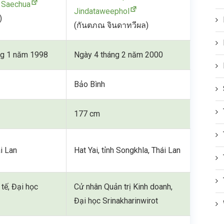
a Saechua
Jindataweephol
)
(กันตภณ จินดาทวีผล)
ng 1 năm 1998
Ngày 4 tháng 2 năm 2000
Bảo Bình
177 cm
i Lan
Hat Yai, tỉnh Songkhla, Thái Lan
tế, Đại học
Cử nhân Quản trị Kinh doanh,
Đại học Srinakharinwirot