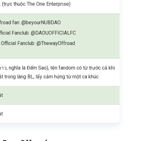
trực thuộc The One Enterprise)
froad fan: @beyourNUBDAO
ficial Fanclub: @DAOUOFFICIALFC
 Official Fanclub: @ThewayOffroad
าว, nghĩa là Đếm Sao), tên fandom có từ trước cả khi
ắt trong làng BL, lấy cảm hứng từ một ca khúc
ật
ật