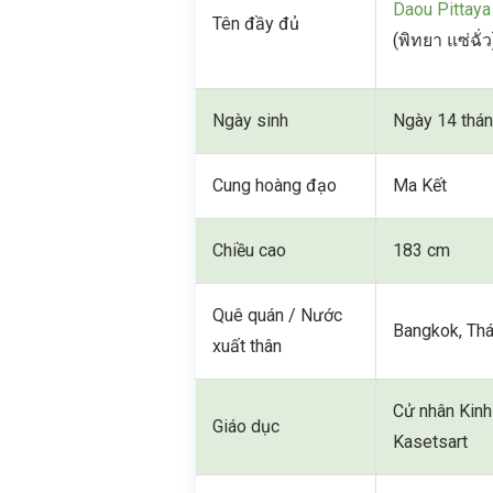
Daou Pittay
Tên đầy đủ
(พิทยา แซ่ฉั่ว
Ngày sinh
Ngày 14 thá
Cung hoàng đạo
Ma Kết
Chiều cao
183 cm
Quê quán / Nước
Bangkok, Thá
xuất thân
Cử nhân Kinh 
Giáo dục
Kasetsart