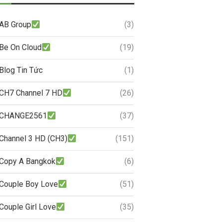
AB Group
(3)
Be On Cloud
(19)
Blog Tin Tức
(1)
CH7 Channel 7 HD
(26)
CHANGE2561
(37)
Channel 3 HD (CH3)
(151)
Copy A Bangkok
(6)
Couple Boy Love
(51)
Couple Girl Love
(35)