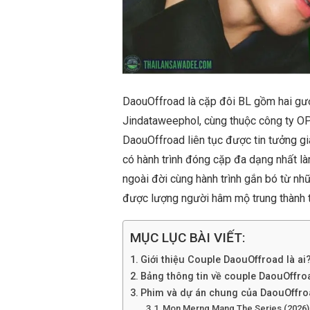
DaouOffroad là cặp đôi BL gồm hai gư
Jindataweephol, cùng thuộc công ty O
DaouOffroad liên tục được tin tưởng g
có hành trình đóng cặp đa dạng nhất là
ngoài đời cùng hành trình gắn bó từ nh
được lượng người hâm mộ trung thành trả
MỤC LỤC BÀI VIẾT:
Giới thiệu Couple DaouOffroad là ai
Bảng thông tin về couple DaouOffro
Phim và dự án chung của DaouOffr
Mon Merng Mang The Series (2026)