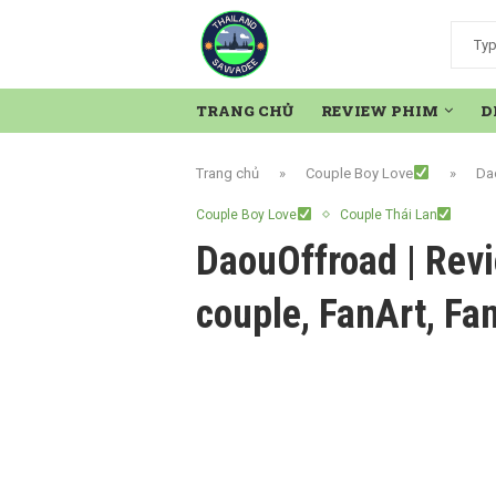
TRANG CHỦ
REVIEW PHIM
D
Trang chủ
»
Couple Boy Love
»
Da
Couple Boy Love
Couple Thái Lan
DaouOffroad | Rev
couple, FanArt, Fa