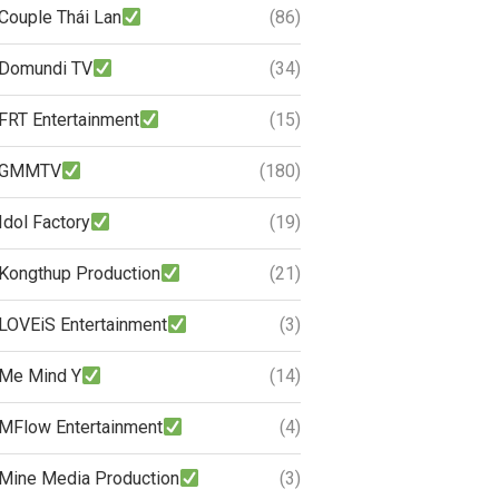
Couple Thái Lan
(86)
Domundi TV
(34)
FRT Entertainment
(15)
GMMTV
(180)
Idol Factory
(19)
Kongthup Production
(21)
LOVEiS Entertainment
(3)
Me Mind Y
(14)
MFlow Entertainment
(4)
Mine Media Production
(3)