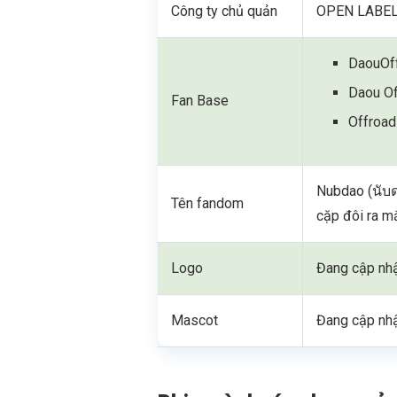
Công ty chủ quản
OPEN LABEL (
DaouOf
Daou Of
Fan Base
Offroad
Nubdao (นับด
Tên fandom
cặp đôi ra m
Logo
Đang cập nh
Mascot
Đang cập nh