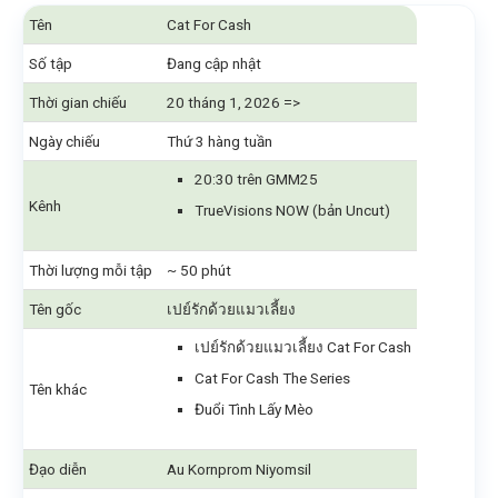
Tên
Cat For Cash
Số tập
Đang cập nhật
Thời gian chiếu
20 tháng 1, 2026 =>
Ngày chiếu
Thứ 3 hàng tuần
20:30 trên GMM25
Kênh
TrueVisions NOW (bản Uncut)
Thời lượng mỗi tập
~ 50 phút
Tên gốc
เปย์รักด้วยแมวเลี้ยง
เปย์รักด้วยแมวเลี้ยง Cat For Cash
Cat For Cash The Series
Tên khác
Đuổi Tình Lấy Mèo
Đạo diễn
Au Kornprom Niyomsil