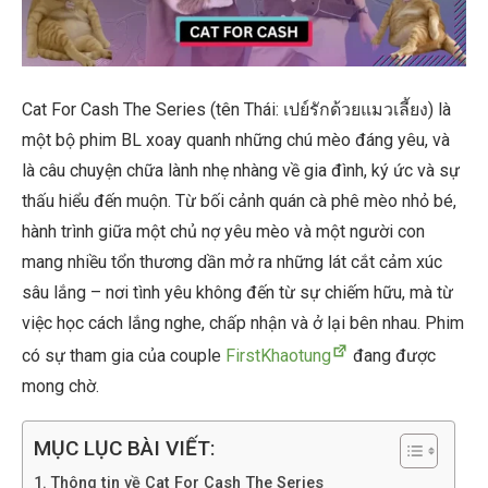
Cat For Cash The Series (tên Thái: เปย์รักด้วยแมวเลี้ยง) là
một bộ phim BL xoay quanh những chú mèo đáng yêu, và
là câu chuyện chữa lành nhẹ nhàng về gia đình, ký ức và sự
thấu hiểu đến muộn. Từ bối cảnh quán cà phê mèo nhỏ bé,
hành trình giữa một chủ nợ yêu mèo và một người con
mang nhiều tổn thương dần mở ra những lát cắt cảm xúc
sâu lắng – nơi tình yêu không đến từ sự chiếm hữu, mà từ
việc học cách lắng nghe, chấp nhận và ở lại bên nhau. Phim
có sự tham gia của couple
FirstKhaotung
đang được
mong chờ.
MỤC LỤC BÀI VIẾT:
Thông tin về Cat For Cash The Series