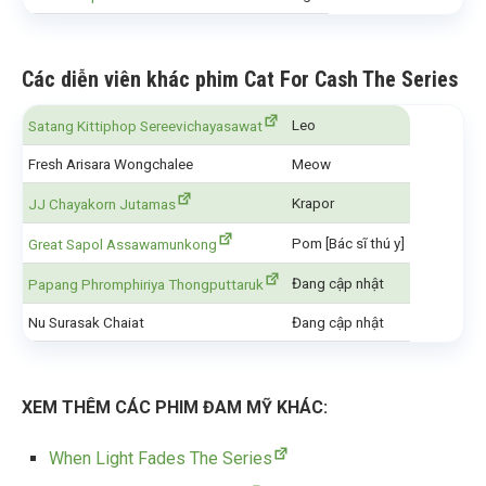
Các diễn viên khác phim Cat For Cash The Series
Leo
Satang Kittiphop Sereevichayasawat
Fresh Arisara Wongchalee
Meow
Krapor
JJ Chayakorn Jutamas
Pom [Bác sĩ thú y]
Great Sapol Assawamunkong
Đang cập nhật
Papang Phromphiriya Thongputtaruk
Nu Surasak Chaiat
Đang cập nhật
XEM THÊM CÁC PHIM ĐAM MỸ KHÁC:
When Light Fades The Series