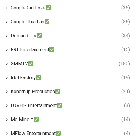
Couple Girl Love
(35)
Couple Thái Lan
(86)
Domundi TV
(34)
FRT Entertainment
(15)
GMMTV
(180)
Idol Factory
(19)
Kongthup Production
(21)
LOVEiS Entertainment
(3)
Me Mind Y
(14)
MFlow Entertainment
(4)