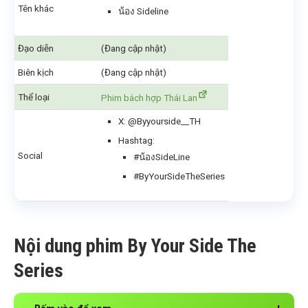
Tên khác
น้อง Sideline
Đạo diễn
(Đang cập nhật)
Biên kịch
(Đang cập nhật)
Thể loại
Phim bách hợp Thái Lan
X: @Byyourside__TH
Hashtag:
Social
#น้องSideLine
#ByYourSideTheSeries
Nội dung phim By Your Side The
Series