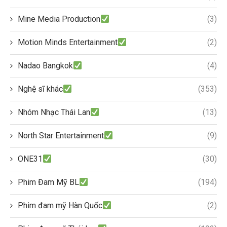
Mine Media Production
(3)
Motion Minds Entertainment
(2)
Nadao Bangkok
(4)
Nghệ sĩ khác
(353)
Nhóm Nhạc Thái Lan
(13)
North Star Entertainment
(9)
ONE31
(30)
Phim Đam Mỹ BL
(194)
Phim đam mỹ Hàn Quốc
(2)