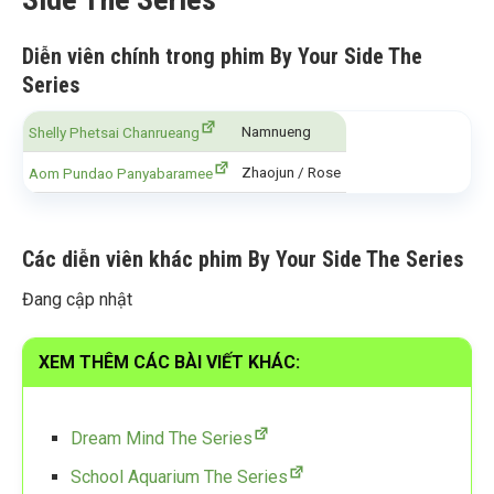
Diễn viên chính trong phim By Your Side The
Series
Namnueng
Shelly Phetsai Chanrueang
Zhaojun / Rose
Aom Pundao Panyabaramee
Các diễn viên khác phim By Your Side The Series
Đang cập nhật
XEM THÊM CÁC BÀI VIẾT KHÁC:
Dream Mind The Series
School Aquarium The Series