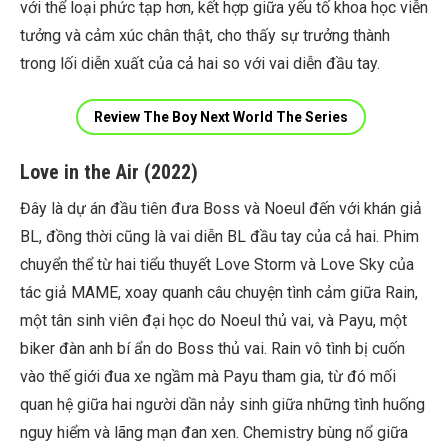
với thể loại phức tạp hơn, kết hợp giữa yếu tố khoa học viễn
tưởng và cảm xúc chân thật, cho thấy sự trưởng thành
trong lối diễn xuất của cả hai so với vai diễn đầu tay.
Review The Boy Next World The Series
Love in the Air (2022)
Đây là dự án đầu tiên đưa Boss và Noeul đến với khán giả
BL, đồng thời cũng là vai diễn BL đầu tay của cả hai. Phim
chuyển thể từ hai tiểu thuyết Love Storm và Love Sky của
tác giả MAME, xoay quanh câu chuyện tình cảm giữa Rain,
một tân sinh viên đại học do Noeul thủ vai, và Payu, một
biker đàn anh bí ẩn do Boss thủ vai. Rain vô tình bị cuốn
vào thế giới đua xe ngầm mà Payu tham gia, từ đó mối
quan hệ giữa hai người dần nảy sinh giữa những tình huống
nguy hiểm và lãng mạn đan xen. Chemistry bùng nổ giữa