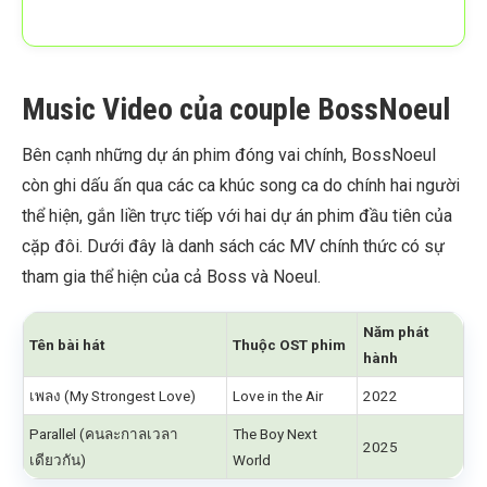
Music Video của couple BossNoeul
Bên cạnh những dự án phim đóng vai chính, BossNoeul
còn ghi dấu ấn qua các ca khúc song ca do chính hai người
thể hiện, gắn liền trực tiếp với hai dự án phim đầu tiên của
cặp đôi. Dưới đây là danh sách các MV chính thức có sự
tham gia thể hiện của cả Boss và Noeul.
Năm phát
Tên bài hát
Thuộc OST phim
hành
เพลง (My Strongest Love)
Love in the Air
2022
Parallel (คนละกาลเวลา
The Boy Next
2025
เดียวกัน)
World