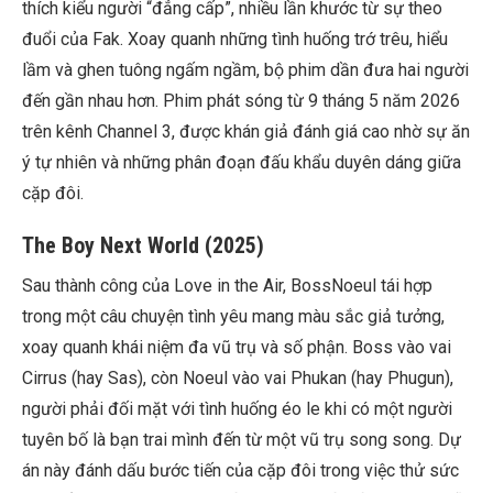
thích kiểu người “đẳng cấp”, nhiều lần khước từ sự theo
đuổi của Fak. Xoay quanh những tình huống trớ trêu, hiểu
lầm và ghen tuông ngấm ngầm, bộ phim dần đưa hai người
đến gần nhau hơn. Phim phát sóng từ 9 tháng 5 năm 2026
trên kênh Channel 3, được khán giả đánh giá cao nhờ sự ăn
ý tự nhiên và những phân đoạn đấu khẩu duyên dáng giữa
cặp đôi.
The Boy Next World (2025)
Sau thành công của Love in the Air, BossNoeul tái hợp
trong một câu chuyện tình yêu mang màu sắc giả tưởng,
xoay quanh khái niệm đa vũ trụ và số phận. Boss vào vai
Cirrus (hay Sas), còn Noeul vào vai Phukan (hay Phugun),
người phải đối mặt với tình huống éo le khi có một người
tuyên bố là bạn trai mình đến từ một vũ trụ song song. Dự
án này đánh dấu bước tiến của cặp đôi trong việc thử sức