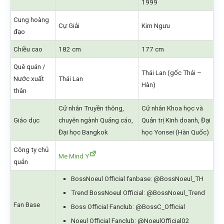
1999
Cung hoàng
Cự Giải
Kim Ngưu
đạo
Chiều cao
182 cm
177 cm
Quê quán /
Thái Lan (gốc Thái –
Nước xuất
Thái Lan
Hàn)
thân
Cử nhân Truyền thông,
Cử nhân Khoa học và
Giáo dục
chuyên ngành Quảng cáo,
Quản trị Kinh doanh, Đại
Đại học Bangkok
học Yonsei (Hàn Quốc)
Công ty chủ
Me Mind Y
quản
BossNoeul Official fanbase: @BossNoeul_TH
Trend BossNoeul Official: @BossNoeul_Trend
Fan Base
Boss Official Fanclub: @BossC_Official
Noeul Official Fanclub: @NoeulOfficial02