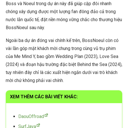
Boss và Noeul trong dự án này đã giúp cặp đôi nhanh
chóng xây dựng được một lượng fan đông đảo cả trong
nước lẫn quốc tế, đặt nền móng vững chắc cho thương hiệu
BossNoeul sau này.
Ngoài ba dự án đóng vai chính kể trên, BossNoeul còn có
vài lần góp mặt khách mời chung trong cùng vũ trụ phim
của Me Mind Y, bao gồm Wedding Plan (2023), Love Sea
(2024) và đoạn hậu trường đặc biệt Behind the Sea (2024),
tuy nhiên đây chỉ là các xuất hiện ngắn dưới vai trò khách
mời chứ không phải vai chính.
XEM THÊM CÁC BÀI VIẾT KHÁC:
DaouOffroad
SurfJava