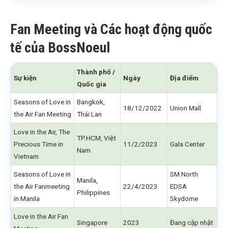
Fan Meeting và Các hoạt động quốc
tế của BossNoeul
Thành phố /
Sự kiện
Ngày
Địa điểm
Quốc gia
Seasons of Love in
Bangkok,
18/12/2022
Union Mall
the Air Fan Meeting
Thái Lan
Love in the Air, The
TP.HCM, Việt
Precious Time in
11/2/2023
Gala Center
Nam
Vietnam
Seasons of Love in
SM North
Manila,
the Air Fanmeeting
22/4/2023
EDSA
Philippines
in Manila
Skydome
Love in the Air Fan
Singapore
2023
Đang cập nhật