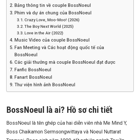
Bảng thông tin về couple BossNoeul
Phim và dự án chung của BossNoeul
Crazy Love, Moo-Moo! (2026)
The Boy Next World (2025)
Love in the Air (2022)
Music Video của couple BossNoeul
Fan Meeting và Các hoạt động quốc tế của
BossNoeul
Các giải thưởng mà couple BossNoeul đạt được
Fanfic BossNoeul
Fanart BossNoeul
Thư viện hình ảnh BossNoeul
BossNoeul là ai? Hồ sơ chi tiết
BossNoeul là tên ghép của hai diễn viên nhà Me Mind Y,
Boss Chaikamon Sermsongwittaya và Noeul Nuttarat