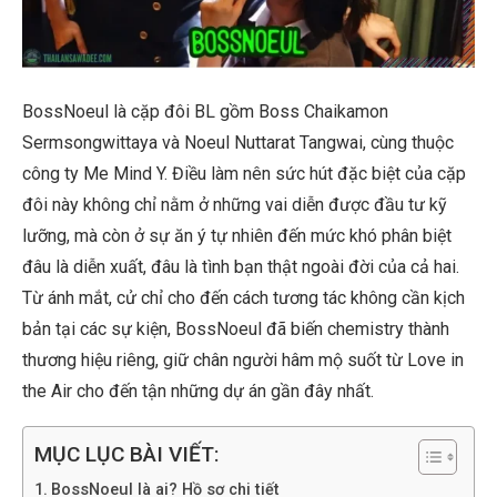
BossNoeu
l là cặp
đôi BL gồm
Boss
Chaikamon
Sermsongwittaya và Noeul
Nuttarat Tangwai,
cùng thuộc
công ty Me Mind
Y
. Điều làm nên sức hút đặc biệt của cặp
đôi này không chỉ nằm ở những vai diễn được đầu tư kỹ
lưỡng, mà còn ở sự ăn ý tự nhiên đến mức khó phân biệt
đâu là diễn xuất, đâu là tình bạn thật ngoài đời của cả hai.
Từ ánh mắt, cử chỉ cho đến cách tương tác không cần kịch
bản tại các sự kiện, BossNoeul đã biến chemistry thành
thương hiệu riêng, giữ chân người hâm mộ suốt từ Love in
the Air cho đến tận những dự án gần đây nhất.
MỤC LỤC BÀI VIẾT:
BossNoeul là ai? Hồ sơ chi tiết