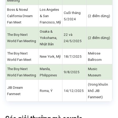
Meeting
Boss & Noeul
Los Angeles
Cuối tháng
California Dream
& San
(2 điểm dừng)
5/2024
Fan Meet
Francisco, Mỹ
Osaka &
The Boy Next
22 và
Yokohama,
(2 điểm dừng)
World Fan Meeting
24/5/2025
Nhật Bản
The Boy Next
Melrose
New York, Mỹ
18/7/2025
World Fan Meet
Ballroom
The Boy Next
Manila,
Music
9/8/2025
World Fan Meeting
Philippines
Museum
(trong khuôn
JIB Dream
Roma, Ý
14/12/2025
khổ JIB
Fanmeet
Fanmeet)