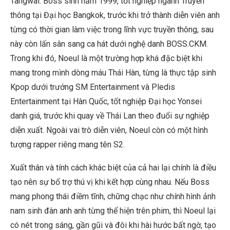
Tangwai. Boss sinh năm 1999, tốt nghiệp ngành Truyền
thông tại Đại học Bangkok, trước khi trở thành diễn viên anh
từng có thời gian làm việc trong lĩnh vực truyền thông, sau
này còn lấn sân sang ca hát dưới nghệ danh BOSS.CKM.
Trong khi đó, Noeul là một trường hợp khá đặc biệt khi
mang trong mình dòng máu Thái Hàn, từng là thực tập sinh
Kpop dưới trướng SM Entertainment và Pledis
Entertainment tại Hàn Quốc, tốt nghiệp Đại học Yonsei
danh giá, trước khi quay về Thái Lan theo đuổi sự nghiệp
diễn xuất. Ngoài vai trò diễn viên, Noeul còn có một hình
tượng rapper riêng mang tên S2.
Xuất thân và tính cách khác biệt của cả hai lại chính là điều
tạo nên sự bổ trợ thú vị khi kết hợp cùng nhau. Nếu Boss
mang phong thái điềm tĩnh, chững chạc như chính hình ảnh
nam sinh đàn anh anh từng thể hiện trên phim, thì Noeul lại
có nét trong sáng, gần gũi và đôi khi hài hước bất ngờ, tạo