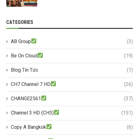
CATEGORIES
AB Group
(3)
Be On Cloud
(19)
Blog Tin Tức
(1)
CH7 Channel 7 HD
(26)
CHANGE2561
(37)
Channel 3 HD (CH3)
(151)
Copy A Bangkok
(6)