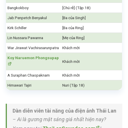
Bangkokboy
[Chú rễ] (Tập 18)
Jab Penpetch Benyakul
[Ba của Singh]
Kirk Schiller
[Ba của Ring]
Lin Nussara Pawanna
[Mẹ của Ring]
War Jirawat Vachirasarunpatra
Khách mời
Koy Naruemon Phongsupap
Khách mời
A Suraphan Chaopaknam
Khách mời
Himawari Tajiri
Nuri (Tập 18)
Dàn diễn viên tài năng của điện ảnh Thái Lan
– Ai là gương mặt sáng giá nhất hiện nay?