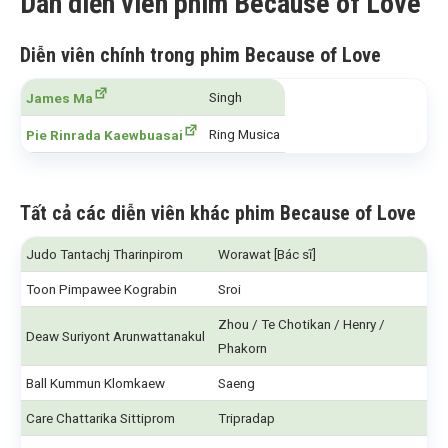
Dàn diễn viên phim Because of Love
Diễn viên chính trong phim Because of Love
Singh
James Ma
Ring Musica
Pie Rinrada Kaewbuasai
Tất cả các diễn viên khác phim Because of Love
Judo Tantachj Tharinpirom
Worawat [Bác sĩ]
Toon Pimpawee Kograbin
Sroi
Zhou / Te Chotikan / Henry /
Deaw Suriyont Arunwattanakul
Phakorn
Ball Kummun Klomkaew
Saeng
Care Chattarika Sittiprom
Tripradap