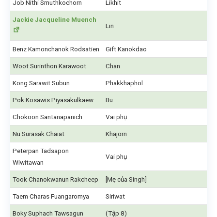
Job Nithi Smuthkochorn
Likhit
Jackie Jacqueline Muench
Lin
Benz Kamonchanok Rodsatien
Gift Kanokdao
Woot Surinthon Karawoot
Chan
Kong Sarawit Subun
Phakkhaphol
Pok Kosawis Piyasakulkaew
Bu
Chokoon Santanapanich
Vai phụ
Nu Surasak Chaiat
Khajorn
Peterpan Tadsapon
Vai phụ
Wiwitawan
Took Chanokwanun Rakcheep
[Mẹ của Singh]
Taem Charas Fuangaromya
Siriwat
Boky Suphach Tawsagun
(Tập 8)