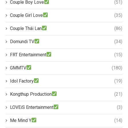
Couple Boy Love
(51)
Couple Girl Love
(35)
Couple Thái Lan
(86)
Domundi TV
(34)
FRT Entertainment
(15)
GMMTV
(180)
Idol Factory
(19)
Kongthup Production
(21)
LOVEiS Entertainment
(3)
Me Mind Y
(14)