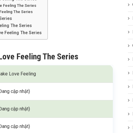
ve Feeling The Series
Feeling The Series
Series
eling The Series
ve Feeling The Series
Love Feeling The Series
ake Love Feeling
Đang cập nhật)
Đang cập nhật)
Đang cập nhật)