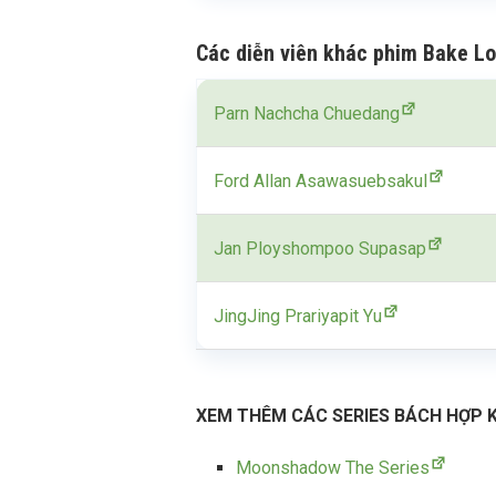
Các diễn viên khác phim Bake Lo
Parn Nachcha Chuedang
Ford Allan Asawasuebsakul
Jan Ployshompoo Supasap
JingJing Prariyapit Yu
XEM THÊM CÁC SERIES BÁCH HỢP 
Moonshadow The Series