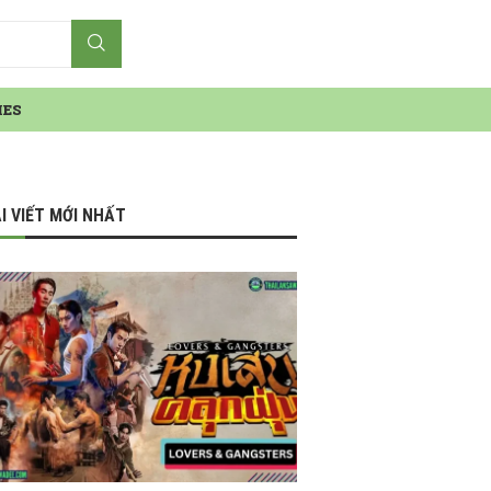
IES
I VIẾT MỚI NHẤT