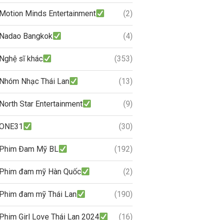
Motion Minds Entertainment
(2)
Nadao Bangkok
(4)
Nghệ sĩ khác
(353)
Nhóm Nhạc Thái Lan
(13)
North Star Entertainment
(9)
ONE31
(30)
Phim Đam Mỹ BL
(192)
Phim đam mỹ Hàn Quốc
(2)
Phim đam mỹ Thái Lan
(190)
Phim Girl Love Thái Lan 2024
(16)