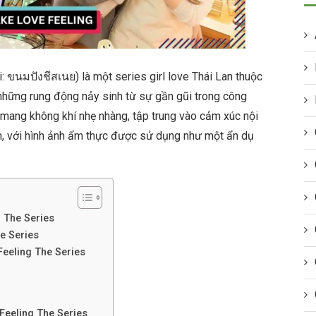
: ขนมปังชีสเนย) là một series girl love Thái Lan thuộc
 những rung động nảy sinh từ sự gần gũi trong công
 mang không khí nhẹ nhàng, tập trung vào cảm xúc nội
tim, với hình ảnh ẩm thực được sử dụng như một ẩn dụ
 The Series
e Series
Feeling The Series
Feeling The Series