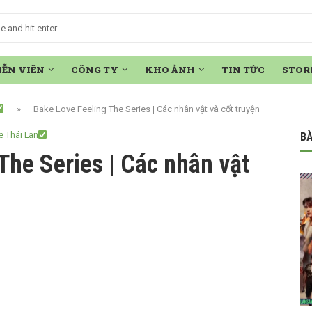
IỄN VIÊN
CÔNG TY
KHO ẢNH
TIN TỨC
STOR
»
Bake Love Feeling The Series | Các nhân vật và cốt truyện
e Thái Lan
BÀ
The Series | Các nhân vật