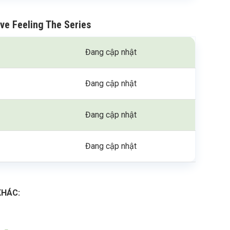
ve Feeling The Series
Đang cập nhật
Đang cập nhật
Đang cập nhật
Đang cập nhật
KHÁC: