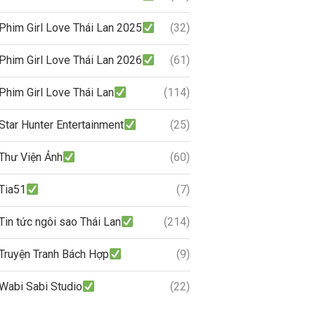
Phim Girl Love Thái Lan 2025
(32)
Phim Girl Love Thái Lan 2026
(61)
Phim Girl Love Thái Lan
(114)
Star Hunter Entertainment
(25)
Thư Viện Ảnh
(60)
Tia51
(7)
Tin tức ngôi sao Thái Lan
(214)
Truyện Tranh Bách Hợp
(9)
Wabi Sabi Studio
(22)