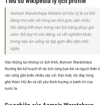
Tiểu sử wikipedia lý lịch profile
Aomsin Waratchaya Noliam sở hữu tỷ lệ cơ thể
đáng mơ ước với vòng eo nhỏ gọn, săn chắc,
tôn dáng hết mực trong các bộ trang phục gợi
cảm. Để duy trì vóc dáng, cô rất nghiêm khắc
trong việc ăn uống và tập gym đều dặn mỗi
ngày.
Vào những lúc không có lịch trình, Aomsin Waratchaya
thường lên kế hoạch đi du lịch cùng bạn bè và người thân ở
các vùng gần biển, nhiều cây cối. Đặc biệt, chị đẹp từng
ghé thăm Hội An và rất yêu thích hương vị bánh mì của
nước ta.