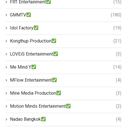
FRT Entertainment
(15)
GMMTV
(180)
Idol Factory
(19)
Kongthup Production
(21)
LOVEiS Entertainment
(3)
Me Mind Y
(14)
MFlow Entertainment
(4)
Mine Media Production
(3)
Motion Minds Entertainment
(2)
Nadao Bangkok
(4)