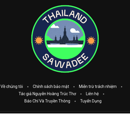
Về chúng tôi
Chính sách bảo mật
Miễn trừ trách nhiệm
Tác giả Nguyễn Hoàng Trúc Thơ
Liên hệ
Báo Chí Và Truyền Thông
Tuyển Dụng
Copyright © 2023
Thái Lan Sawadee
. All Rights Reserved.
Donate: