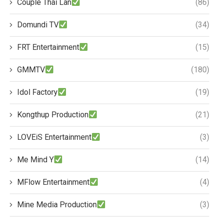
Couple Thái Lan
(86)
Domundi TV
(34)
FRT Entertainment
(15)
GMMTV
(180)
Idol Factory
(19)
Kongthup Production
(21)
LOVEiS Entertainment
(3)
Me Mind Y
(14)
MFlow Entertainment
(4)
Mine Media Production
(3)