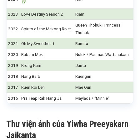
2023
Love Destiny Season 2
Riam
Queen Thohuk | Princess
2022
Spirits of the Mekong River
Thohuk
2021
Oh My Sweetheart
Ramita
2020
Rabam Mek
Nulek / Panmas Wattanakarn
2019
Krong Kam
Janta
2018
Nang Barb
Ruengrin
2017
Ruen Roi Leh
Mae Oun
2016
Pra Teap Rak Hang Jai
Maylada / “Minnie”
Thư viện ảnh của Yiwha Preeyakarn
Jaikanta