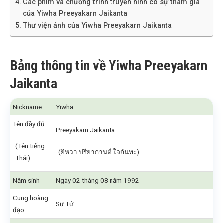
Các phim và chương trình truyền hình có sự tham gia
của Yiwha Preeyakarn Jaikanta
Thư viện ảnh của Yiwha Preeyakarn Jaikanta
Bảng thông tin về Yiwha Preeyakarn
Jaikanta
Nickname
Yiwha
Tên đầy đủ
Preeyakarn Jaikanta
(Tên tiếng
(ยิหวา ปรียากานต์ ใจกันทะ)
Thái)
Năm sinh
Ngày 02 tháng 08 năm 1992
Cung hoàng
Sư Tử
đạo