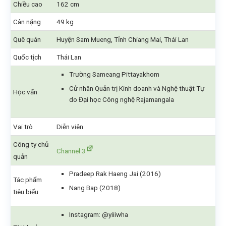
Chiều cao
162 cm
Cân nặng
49 kg
Quê quán
Huyện Sam Mueng, Tỉnh Chiang Mai, Thái Lan
Quốc tịch
Thái Lan
Trường Sameang Pittayakhom
Cử nhân Quản trị Kinh doanh và Nghệ thuật Tự
Học vấn
do Đại học Công nghệ Rajamangala
Vai trò
Diễn viên
Công ty chủ
Channel 3
quản
Pradeep Rak Haeng Jai (2016)
Tác phẩm
Nang Bap (2018)
tiêu biểu
Instagram: @yiiiwha