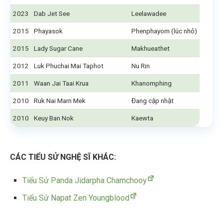
2023
Dab Jet See
Leelawadee
2015
Phayasok
Phenphayom (lúc nhỏ)
2015
Lady Sugar Cane
Makhueathet
2012
Luk Phuchai Mai Taphot
Nu Rin
2011
Waan Jai Taai Krua
Khanomphing
2010
Ruk Nai Marn Mek
Đang cập nhật
2010
Keuy Ban Nok
Kaewta
CÁC TIỂU SỬ NGHỆ SĨ KHÁC:
Tiểu Sử Panda Jidarpha Chamchooy
Tiểu Sử Napat Zen Youngblood