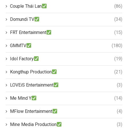
Couple Thái Lan
(86)
Domundi TV
(34)
FRT Entertainment
(15)
GMMTV
(180)
Idol Factory
(19)
Kongthup Production
(21)
LOVEiS Entertainment
(3)
Me Mind Y
(14)
MFlow Entertainment
(4)
Mine Media Production
(3)