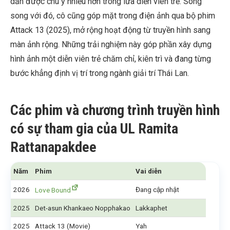
dần được chú ý nhiều hơn trong lứa diễn viên trẻ. Song
song với đó, cô cũng góp mặt trong điện ảnh qua bộ phim
Attack 13 (2025), mở rộng hoạt động từ truyền hình sang
màn ảnh rộng. Những trải nghiệm này góp phần xây dựng
hình ảnh một diễn viên trẻ chăm chỉ, kiên trì và đang từng
bước khẳng định vị trí trong ngành giải trí Thái Lan.
Các phim và chương trình truyền hình
có sự tham gia của UL Ramita
Rattanapakdee
Năm
Phim
Vai diễn
2026
Đang cập nhật
Love Bound
2025
Det-asun Khankaeo Nopphakao
Lakkaphet
2025
Attack 13 (Movie)
Yah