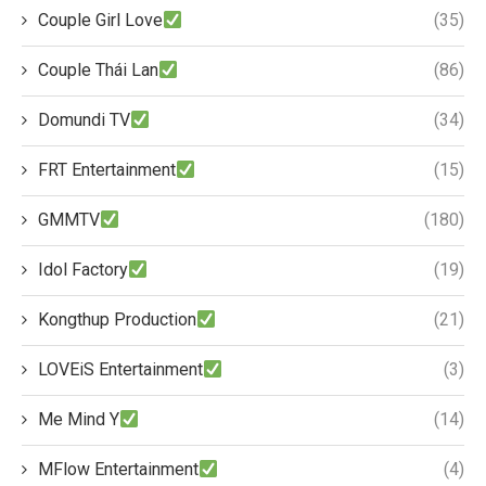
Couple Girl Love
(35)
Couple Thái Lan
(86)
Domundi TV
(34)
FRT Entertainment
(15)
GMMTV
(180)
Idol Factory
(19)
Kongthup Production
(21)
LOVEiS Entertainment
(3)
Me Mind Y
(14)
MFlow Entertainment
(4)