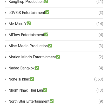
Kongthup Production
(21)
LOVEiS Entertainment
(3)
Me Mind Y
(14)
MFlow Entertainment
(4)
Mine Media Production
(3)
Motion Minds Entertainment
(2)
Nadao Bangkok
(4)
Nghệ sĩ khác
(353)
Nhóm Nhạc Thái Lan
(13)
North Star Entertainment
(9)