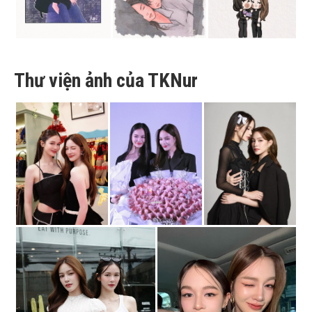
Thư viện ảnh của TKNur