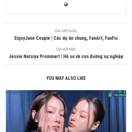
bài viết trước
EnjoyJune Couple | Các dự án chung, FanArt, FanFic
bài viết tiếp
Jessie Natsiya Prommart | Hồ sơ và con đường sự nghiệp
YOU MAY ALSO LIKE