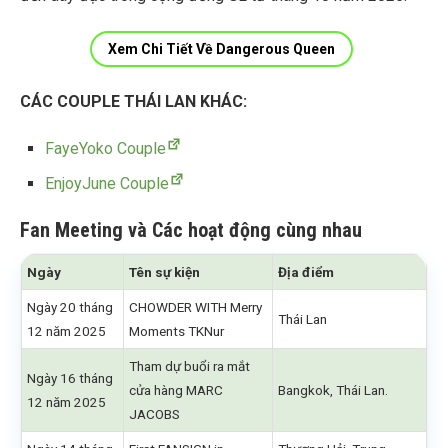
Xem Chi Tiết Về Dangerous Queen
CÁC COUPLE THÁI LAN KHÁC:
FayeYoko Couple
EnjoyJune Couple
Fan Meeting và Các hoạt động cùng nhau
Ngày
Tên sự kiện
Địa điểm
Ngày 20 tháng
CHOWDER WITH Merry
Thái Lan
12 năm 2025
Moments TKNur
Tham dự buổi ra mắt
Ngày 16 tháng
cửa hàng MARC
Bangkok, Thái Lan.
12 năm 2025
JACOBS