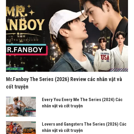
Mr.Fanboy The Series (2026) Review các nhân vật và
cốt truyện
Every You Every Me The Series (2024) Các
nhân vật và cốt truyện
Lovers and Gangsters The Series (2026) Các
nhân vật và cốt truyện