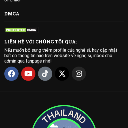
DMCA
LIÊN HỆ VỚI CHÚNG TÔI QUA:
Nếu muốn bổ sung thêm profile của nghệ sĩ, hay cập nhật
bất cứ thông tin nào trên website về nghệ sĩ, inbox cho
admin qua fanpage nhé!