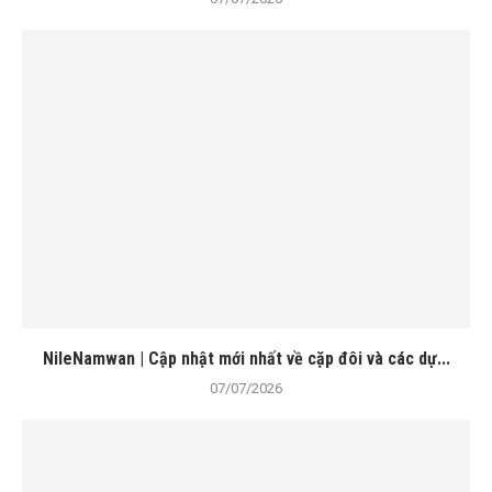
NileNamwan | Cập nhật mới nhất về cặp đôi và các dự...
07/07/2026