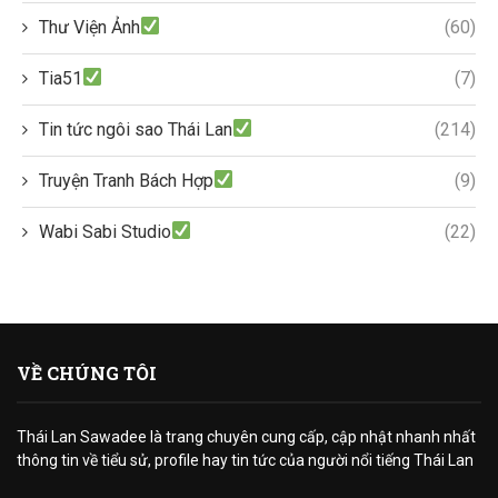
Thư Viện Ảnh
(60)
Tia51
(7)
Tin tức ngôi sao Thái Lan
(214)
Truyện Tranh Bách Hợp
(9)
Wabi Sabi Studio
(22)
VỀ CHÚNG TÔI
Thái Lan Sawadee là trang chuyên cung cấp, cập nhật nhanh nhất
thông tin về tiểu sử, profile hay tin tức của người nổi tiếng Thái Lan