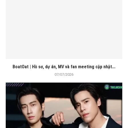
BoatOat | Hồ sơ, dự án, MV và fan meeting cập nhật...
07/07/2026