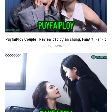
PuyfaiPloy Couple | Review các dự án chung, FanArt, FanFic
12/07/2026