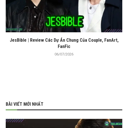
JesBible | Review Các Dự Án Chung Của Couple, FanArt,
FanFic
06/07/2026
BÀI VIẾT MỚI NHẤT