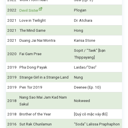
2022
Ployjan
Devil Sister
2021
Love in Twilight
Dr. Atchara
2021
The Mind Game
Hong
2021
Duang Jai Nai Montra
Karisa Stone
Sopit / “Taek” [bạn
2020
Fai Gam Prae
Thippayang]
2019
Pha Dong Payak
Laidao/”Dao”
2019
Strange Girl in a Strange Land
Nung
2019
Pen Tor 2019
Deenee (Ep. 10)
Nang Sao Mai Jam Kad Nam
2018
Nokweed
Sakul
2018
Brother of the Year
[Quý cô mặc váy đỏ]
2016
Sut Rak Chunlamun
“Soda” Lalissa Praphaphon