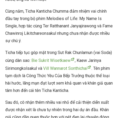
Cùng năm, Ticha Kanticha Chumma đảm nhiệm vai chính
đầu tay trong bộ phim Melodies of Life: My Name Is
Single, hợp tác cùng Ter Ratthanant Janyajirawong và Fame
Chawinroj Likitchareonsakul nhưng chưa nhận được nhiều
sự chú ý.
Ticha tiếp tục góp mặt trong Sut Rak Chunlamun (vai Soda)
cùng dàn sao:
Bie Sukrit Wisetkaew
, Kaew Jarinya
Sirimongkolsakul và
Vill Wannarot Sonthichai
. Tên phim
tạm dịch là Công Thức Yêu Của Bếp Trưởng thuộc thể loại
hài hước, lãng mạn đạt lượt xem khả quan và khán giả quan
tâm hơn đến cái tên Ticha Kanticha.
Sau đó, cô nhận thêm nhiều vai nhỏ để cải thiện diễn xuất
được nhận xét là chưa tự nhiên trong hai dự án đầu. Khán
giả cũng dần quen thuộc hơn với nét đẹp lai chuyên đóng