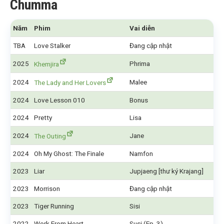
Chumma
Năm
Phim
Vai diễn
TBA
Love Stalker
Đang cập nhật
2025
Phrima
Khemjira
2024
Malee
The Lady and Her Lovers
2024
Love Lesson 010
Bonus
2024
Pretty
Lisa
2024
Jane
The Outing
2024
Oh My Ghost: The Finale
Namfon
2023
Liar
Jupjaeng [thư ký Krajang]
2023
Morrison
Đang cập nhật
2023
Tiger Running
Sisi
2022
Work From Heart
Susi (Ep. 3)