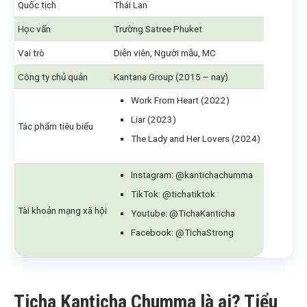
Quốc tịch
Thái Lan
Học vấn
Trường Satree Phuket
Vai trò
Diễn viên, Người mẫu, MC
Công ty chủ quản
Kantana Group (2015 – nay)
Work From Heart (2022)
Liar (2023)
Tác phẩm tiêu biểu
The Lady and Her Lovers (2024)
Instagram: @kantichachumma
TikTok: @tichatiktok
Tài khoản mạng xã hội
Youtube: @TichaKanticha
Facebook: @TichaStrong
Ticha Kanticha Chumma là ai? Tiểu