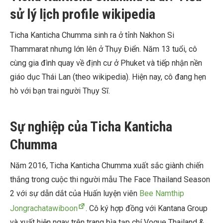
sử lý lịch profile wikipedia
Ticha Kanticha Chumma sinh ra ở tỉnh Nakhon Si
Thammarat nhưng lớn lên ở Thụy Điển. Năm 13 tuổi, cô
cùng gia đình quay về định cư ở Phuket và tiếp nhận nền
giáo dục Thái Lan (theo wikipedia). Hiện nay, cô đang hẹn
hò với bạn trai người Thụy Sĩ.
Sự nghiệp của Ticha Kanticha
Chumma
Năm 2016, Ticha Kanticha Chumma xuất sắc giành chiến
thắng trong cuộc thi người mẫu The Face Thailand Season
2 với sự dẫn dắt của Huấn luyện viên
Bee Namthip
Jongrachatawiboon
. Cô ký hợp đồng với Kantana Group
và xuất hiện ngay trên trang bìa tạp chí Vogue Thailand &