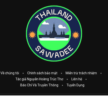
Về chúng tôi
Chính sách bảo mật
Miễn trừ trách nhiệm
Tác giả Nguyễn Hoàng Trúc Thơ
Liên hệ
Báo Chí Và Truyền Thông
Tuyển Dụng
Copyright © 2023
Thái Lan Sawadee
. All Rights Reserved.
Donate: