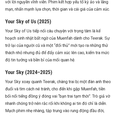
với lời nguyền vĩnh viễn. Phim kết hợp yếu tố kỳ ảo và lãng
mạn, nhấn mạnh lựa chọn, thời gian và cái giá của cảm xúc.
Your Sky of Us (2025)
Your Sky of Us
tiếp nối câu chuyện với trọng tâm là kế
hoạch sinh nhật bất ngờ của Muenfah dành cho Teerak. Sự
trở lại của người cũ và một “đối thủ” mới tạo ra những thử
thách nhỏ nhưng đủ để đẩy cảm xúc lên cao, kiểm tra mức
độ tin tưởng và bền bỉ của mối quan hệ.
Your Sky (2024–2025)
Your Sky
xoay quanh Teerak, chàng trai bị một đàn anh theo
đuổi và tìm cách né tránh, cho đến khi gặp Muenfah, tiền
bối nổi tiếng đồng ý đóng vai “bạn trai tạm thời”. Trò giả vờ
nhanh chóng trở nên rắc rối khi không ai tin đó chỉ là diễn.
Mạch phim nhẹ nhàng, tập trung vào rung động đầu đời,