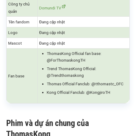
Công ty chủ
Domundi TV
quản
Tên fandom
Đang cập nhật
Logo
Đang cập nhật
Mascot
Đang cập nhật
ThomasKong Official fan base:
@ForThomaskongTH
Trend ThomasKong Official:
@Trendthomaskong
Fan base
Thomas Official Fanclub: @tthomastc_OFC
Kong Official Fanclub: @KongjiroTH
Phim và dự án chung của
ThomasKong