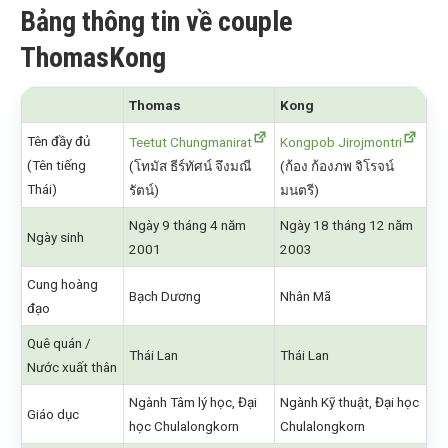
Bảng thông tin về couple
ThomasKong
Thomas
Kong
Tên đầy đủ
Teetut Chungmanirat
Kongpob Jirojmontri
(Tên tiếng
(โทมัส ธีร์ทัศน์ จึงมณี
(ก้อง ก้องภพ จิโรจน์
Thái)
รัตน์)
มนตรี)
Ngày 9 tháng 4 năm
Ngày 18 tháng 12 năm
Ngày sinh
2001
2003
Cung hoàng
Bạch Dương
Nhân Mã
đạo
Quê quán /
Thái Lan
Thái Lan
Nước xuất thân
Ngành Tâm lý học, Đại
Ngành Kỹ thuật, Đại học
Giáo dục
học Chulalongkorn
Chulalongkorn