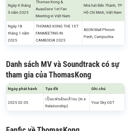
Thomas Kong &
Ngày 4 tháng
Nhà hát Bến Thành, TP.
AuauSave 1st Fan
5 năm 2025
Hồ Chí Minh, Việt Nam
Meeting in Việt Nam
Ngày 18
THOMAS KONG THE 1ST
AEON Mall Phnom
tháng 1 năm
FANMEETING IN
Penh, Campuchia
2025
CAMBODIA 2025
Danh sách MV và Soundtrack có sự
tham gia của ThomasKong
Ngày phát hành
Tựa đề
Ghi chú
เป็นแฟนฉันแล้วนะ (In a
2025.02.05
Your Sky OST
Relationship)
Fanfic về ThomasKong