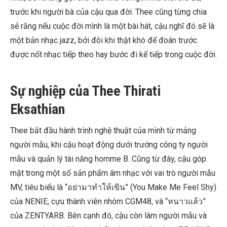
trước khi người bà của cậu qua đời. Thee cũng từng chia
sẻ rằng nếu cuộc đời mình là một bài hát, cậu nghĩ đó sẽ là
một bản nhạc jazz, bởi đôi khi thật khó để đoán trước
được nốt nhạc tiếp theo hay bước đi kế tiếp trong cuộc đời.
Sự nghiệp của Thee Thirati
Eksathian
Thee bắt đầu hành trình nghệ thuật của mình từ mảng
người mẫu, khi cậu hoạt động dưới trướng công ty người
mẫu và quản lý tài năng homme B. Cũng từ đây, cậu góp
mặt trong một số sản phẩm âm nhạc với vai trò người mẫu
MV, tiêu biểu là “อย่ามาทำให้เขิน” (You Make Me Feel Shy)
của NENIE, cựu thành viên nhóm CGM48, và “หนาวแล้ว”
của ZENTYARB. Bên cạnh đó, cậu còn làm người mẫu và