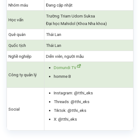
Nhóm máu
Đang cập nhật
Trường Triam Udom Suksa
Học vấn
Đại học Mahidol (Khoa Nha khoa)
Quê quán
Thái Lan
Quốc tịch
Thái Lan
Nghề nghiệp
Diễn viên, người mẫu
Domundi TV
Công ty quản lý
homme B
Instagram: @tthi_eks
Threads: @tthi_eks
Social
Tiktok: @tthi_eks
X: @tthi_eks