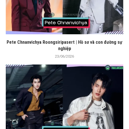
Pete Chnanvichya Roongsiripasert | Hồ sơ và con đường sự
nghiệp
23/06/2026