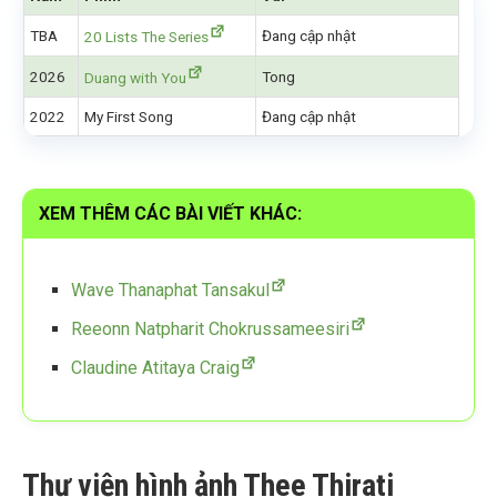
TBA
Đang cập nhật
20 Lists The Series
2026
Tong
Duang with You
2022
My First Song
Đang cập nhật
XEM THÊM CÁC BÀI VIẾT KHÁC:
Wave Thanaphat Tansakul
Reeonn Natpharit Chokrussameesiri
Claudine Atitaya Craig
Thư viện hình ảnh Thee Thirati