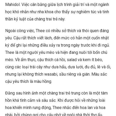
Mahidol. Việc cân bằng giữa lịch trình giải trí và một ngành
học khó nhằn như nha khoa cho thấy sự nghiêm túc và tinh
thần kỷ luật của chàng trai trẻ này.
Ngoài công việc, Thee có nhiều sở thích và thói quen đáng
yêu. Cậu rất thích viết lách, đến mức có hẳn một cuốn nhật
ký để ghi lại những điều xảy ra trong ngày trước khi đi ngủ.
Thee là một người yêu mèo và hiện đang nuôi tới bốn chú
mèo. Về ẩm thực, cậu thích cá hồi, salad và kem ít béo,
cùng các loại trái cây như dưa hấu, dưa lưới, đu đủ, lê và ổi,
nhưng lại không thích wasabi, sầu riêng và gián. Màu sắc
cậu yêu thích là màu hồng.
Đằng sau hình ảnh một chàng trai trẻ trung còn là một tâm
hồn khá tình cảm và sâu sắc. Khi được hỏi về những loài
hoa khiến mình rung động, Thee nhắc đến hoa lan và hoa
nhài, bởi chúng gợi cho cậu nhớ về ngôi nhà thời thơ ấu,