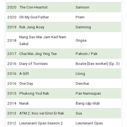
2020
The Con-Heartist
Samson
2020
Oh My God Father
Prem
2019
Ruk Jung Aoey
Damrong
Nang Sao Mai Jam Kad Nam
2018
Ongsa
Sakul
2017
Chai Mai Jing Ying Tae
Pakorn / Pak
2016
Diary of Tootsies
Boatie [Sex worker] (Ep. 3)
2016
A Gift
Llong
2016
One Day
Denchai
2015
Phukong Yod Rak
Pan Namsupan
2014
Naruk
Đang cập nhật
2013
ATM 2: Koo ver Error Er Rak
Sua
2012
Lieutenant Opas Season 2
Lieutenant Opas