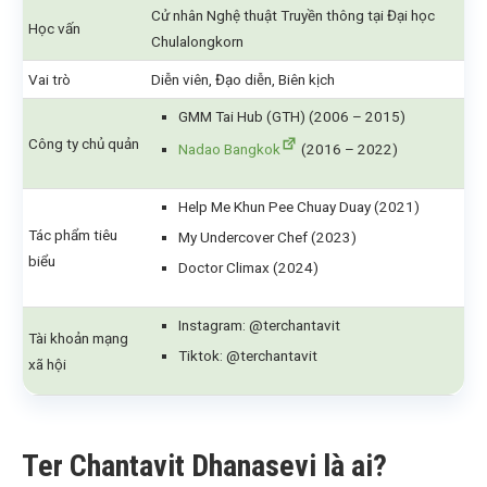
Cử nhân Nghệ thuật Truyền thông tại Đại học
Học vấn
Chulalongkorn
Vai trò
Diễn viên, Đạo diễn, Biên kịch
GMM Tai Hub (GTH) (2006 – 2015)
Công ty chủ quản
Nadao Bangkok
(2016 – 2022)
Help Me Khun Pee Chuay Duay (2021)
Tác phẩm tiêu
My Undercover Chef (2023)
biểu
Doctor Climax (2024)
Instagram: @terchantavit
Tài khoản mạng
Tiktok: @terchantavit
xã hội
Ter Chantavit Dhanasevi là ai?