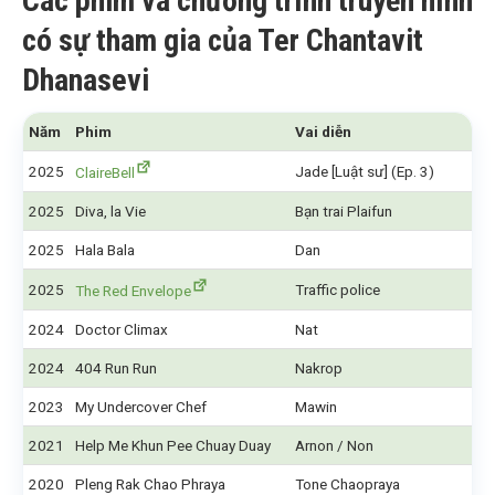
Các phim và chương trình truyền hình
có sự tham gia của Ter Chantavit
Dhanasevi
Năm
Phim
Vai diễn
2025
Jade [Luật sư] (Ep. 3)
ClaireBell
2025
Diva, la Vie
Bạn trai Plaifun
2025
Hala Bala
Dan
2025
Traffic police
The Red Envelope
2024
Doctor Climax
Nat
2024
404 Run Run
Nakrop
2023
My Undercover Chef
Mawin
2021
Help Me Khun Pee Chuay Duay
Arnon / Non
2020
Pleng Rak Chao Phraya
Tone Chaopraya