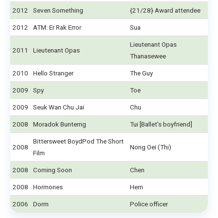
2012
Seven Something
{21/28} Award attendee
2012
ATM: Er Rak Error
Sua
Lieutenant Opas
2011
Lieutenant Opas
Thanasewee
2010
Hello Stranger
The Guy
2009
Spy
Toe
2009
Seuk Wan Chu Jai
Chu
2008
Moradok Bunterng
Tui [Ballet’s boyfriend]
Bittersweet BoydPod The Short
2008
Nong Oei (Thi)
Film
2008
Coming Soon
Chen
2008
Hormones
Hern
2006
Dorm
Police officer